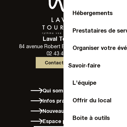
Hébergements
Prestataires de ser
Laval Tourisme
84 avenue Robert Buron - 53000 Laval
Organiser votre év
02 43 49 46 46
Contactez-nous
Savoir-faire
L'équipe
Qui sommes-nous
Offrir du local
Infos pratiques
Nouveaux arrivants
Boite à outils
Espace presse