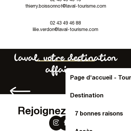
thierry.boissonnot@laval-tourisme.com
02 43 49 46 88
lilie.verdon@laval-tourisme.com
Laval, votre destination
affaires...
Page d'accueil - Tou
Offrir du local
Destination
Rejoignez-nous sur
7 bonnes raisons