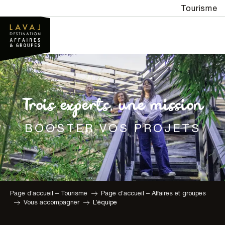
Aller
Tourisme
au
contenu
principal
Trois experts, une mission
BOOSTER VOS PROJETS
Page d’accueil – Tourisme
Page d’accueil – Affaires et groupes
Vous accompagner
L’équipe