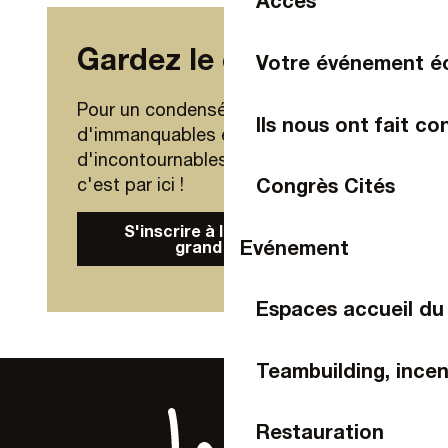
Accès
Gardez le contact !
Votre événement é
Pour un condensé de nouveautés,
Ils nous ont fait co
d'immanquables et
d'incontournables de Laval Agglo,
Congrès Cités
c'est par ici !
S'inscrire à la Newsletter
Evénement
grand public
Espaces accueil du
Teambuilding, incen
Restauration