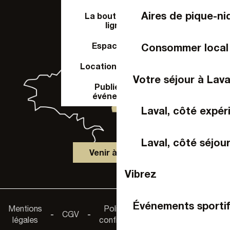
Aires de pique-ni
La boutique en
ligne
Espace Pro
Consommer local
Location de salle
Votre séjour à Lava
Publier un
événement
Laval, côté expér
Laval, côté séjou
Venir à Laval
Vibrez
Accessibilité :
Événements sportif
Mentions
Politique de
-
CGV
-
-
non
légales
confidentialité
conforme