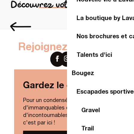
Les Ecolodges de l'Orbière
Découvrez votre expérience
Roulotte à la Chaussée d'Olivet
Tiny House - Rivière Bulles & Bicyclettes
La boutique by Lav
Sports et découvertes
Nos brochures et c
Rejoignez-nous sur
Talents d'ici
Bougez
Gardez le contact !
Escapades sportive
Pour un condensé de nouveautés,
d'immanquables et
Gravel
d'incontournables de Laval Agglo,
c'est par ici !
Trail