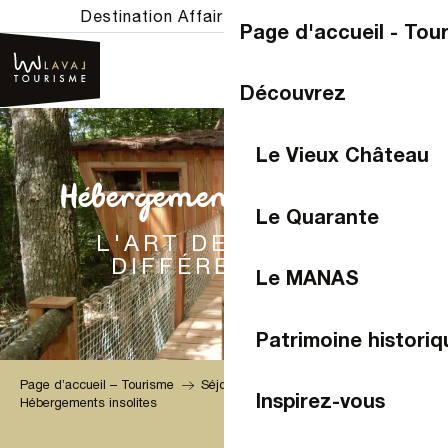
Aller
Destination Affaires
|
Destination groupes
Page d'accueil - Tou
au
contenu
principal
Découvrez
Le Vieux Château
Hébergements insolites
Le Quarante
L'ART DE DORMIR
DIFFÉREMMENT
Le MANAS
Patrimoine historiq
Page d’accueil – Tourisme
Séjournez
Poser ses valises
Inspirez-vous
Hébergements insolites