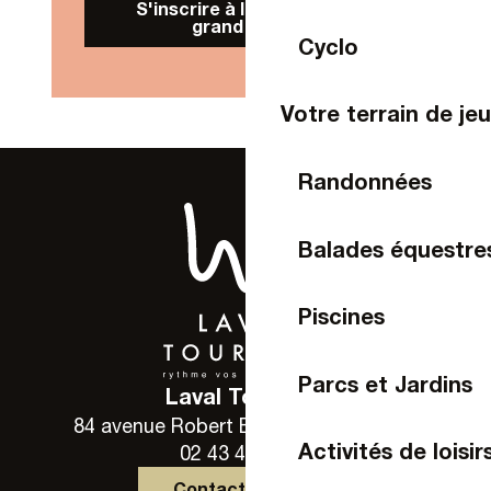
S'inscrire à la Newsletter
grand public
Cyclo
Votre terrain de je
Randonnées
Balades équestre
Piscines
Parcs et Jardins
Laval Tourisme
84 avenue Robert Buron - 53000 Laval
Activités de loisir
02 43 49 46 46
Contactez-nous