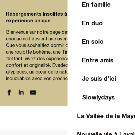
En famille
Hébergements insolites à Laval : vivez une
expérience unique
En duo
Bienvenue sur notre page des hébergements insolites, où
chaque nuit devient une aventure unique.
En solo
Que vous souhaitiez dormir dans une cabane perchée,
une roulotte bohème, une Tiny House ou un cocon
flottant, vivez des expériences mémorables alliant
Entre amis
confort et originalité. Évadez-vous dans des lieux
atypiques, au cœur de la nature, pour créer des souvenirs
Je suis d'ici
inoubliables avec vos proches.
Slowlydays
La Douce Halte - Suite Izoë
La Vallée de la Ma
La Douce Halte - Suite Manaë
La Petite Cabane Confidentielle
La cabane du bon chemin, SPA
Nouvelle vie à Laval