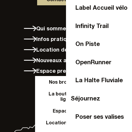
Label Accueil vélo
Infinity Trail
Qui sommes-nous ?
Infos pratiques
On Piste
Location de vélos à Laval
Nouveaux arrivants
OpenRunner
Espace presse
La Halte Fluviale
Nos brochures
La boutique en
Séjournez
ligne
Espace Pro
Poser ses valises
Location de salle