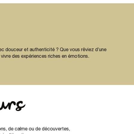
vec douceur et authenticité ? Que vous rêviez d’une
à vivre des expériences riches en émotions.
urs
ons, de calme ou de découvertes,