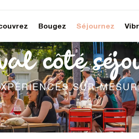
écouvrez
Bougez
Séjournez
Vib
val côté séjo
EXPÉRIENCES SUR-MESUR