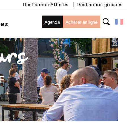
Destination Affaires
|
Destination groupes
Agenda
Acheter en ligne
rez
Recherche
urs
E