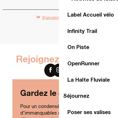
Label Accueil vélo
Signaler une erreur
Infinity Trail
On Piste
Rejoignez-nous sur
OpenRunner
La Halte Fluviale
Gardez le contact !
Séjournez
Pour un condensé de nouveautés,
Poser ses valises
d'immanquables et