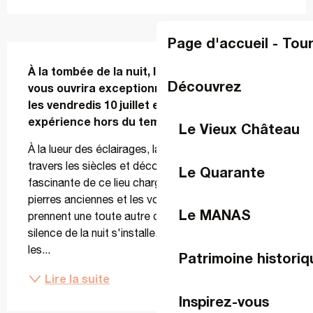
Page d'accueil - Tou
Description
À la tombée de la nuit, l'Abbaye de Clairmont 
Découvrez
vous ouvrira exceptionnellement ses portes 
les vendredis 10 juillet et 21 août pour une 
expérience hors du temps.
Le Vieux Château
À la lueur des éclairages, laissez-vous guider à 
travers les siècles et découvrez l'histoire 
Le Quarante
fascinante de ce lieu chargé de mémoire. Les 
pierres anciennes et les voûtes majestueuses 
Le MANAS
prennent une toute autre dimension lorsque le 
silence de la nuit s'installe. Au fil de la visite, revivez 
les...
Patrimoine historiq
Lire la suite
Inspirez-vous