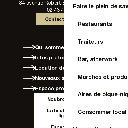
84 avenue Robert Buron - 53000 Laval
Faire le plein de sa
02 43 49 46 46
Contactez-nous
Restaurants
Traiteurs
Qui sommes-nous ?
Infos pratiques
Bar, afterwork
Location de vélos à Laval
Marchés et produi
Nouveaux arrivants
Espace presse
Aires de pique-ni
Nos brochures
La boutique en
Consommer local
ligne
Espace Pro