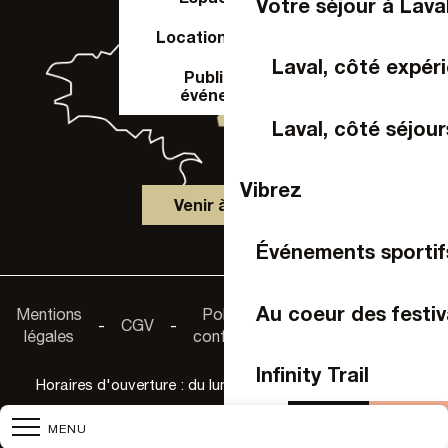
Votre séjour à Lava
Location de salle
Laval, côté expér
Publier un
événement
Laval, côté séjour
Vibrez
Venir à Laval
Événements sportif
Accessibilité :
Au coeur des festiv
Mentions
Politique de
-
CGV
-
-
non
légales
confidentialité
conforme
Infinity Trail
Horaires d'ouverture : du lundi au samedi de 9h30 à 18h
Agenda
Acheter 
MENU