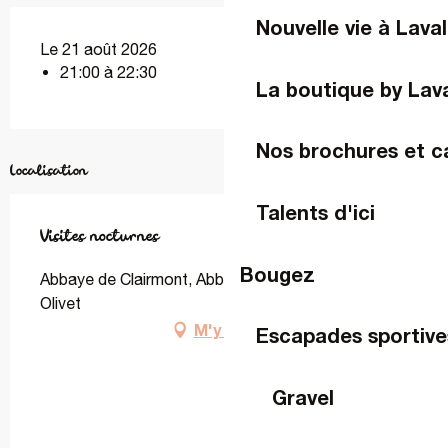
Nouvelle vie à Laval
Le 21 août 2026
21:00 à 22:30
La boutique by Lav
Nos brochures et c
Localisation
Talents d'ici
Visites nocturnes
Bougez
Abbaye de Clairmont, Abbaye de Clairmont, 53410
Olivet
M'y rendre
Escapades sportive
Gravel