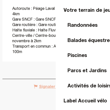
Autoroute : Péage Laval Est, Autoroute A81 à
Votre terrain de je
4km
Gare SNCF : Gare SNCF de Laval à 800m
Randonnées
Gare routière : Gare routière de Laval à 800m
Halte fluviale : Halte Fluviale de Laval à 2km
Centre-ville / Centre-bourg : Place du 11
Balades équestre
novembre à 2km
Transport en commun : Arrêt de bus Le Basser à
100m
Piscines
Parcs et Jardins
Activités de loisir
Signaler une erreur
Label Accueil vélo