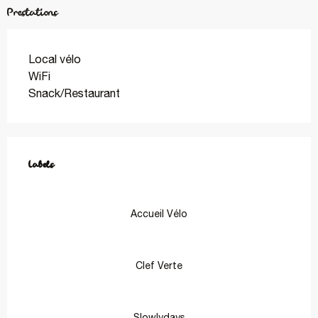
Prestations
Local vélo
WiFi
Snack/Restaurant
Offres de prestations
Labels
Labels
Accueil Vélo
Clef Verte
Slowlydays