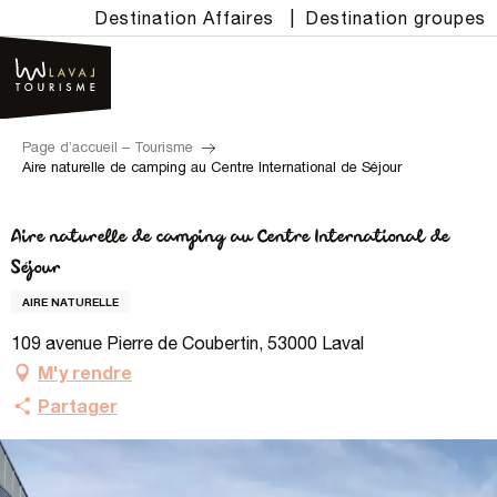
Aller
Destination Affaires
|
Destination groupes
au
contenu
principal
Page d’accueil – Tourisme
Aire naturelle de camping au Centre International de Séjour
Aire naturelle de camping au Centre International de
Séjour
AIRE NATURELLE
109 avenue Pierre de Coubertin, 53000 Laval
M'y rendre
Partager