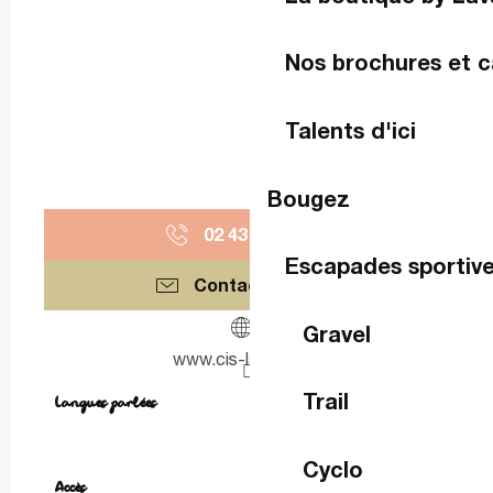
Nos brochures et c
Talents d'ici
Bougez
02 43 67 91
▒▒
Escapades sportiv
Contactez-nous
Gravel
www.cis-laval.com
Trail
Langues parlées
Langues parlées
Cyclo
Accès
Accès