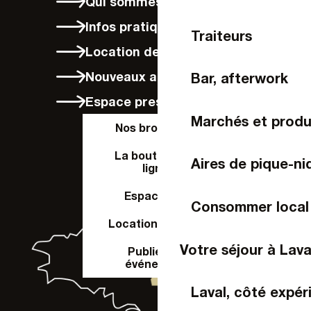
Qui sommes-nous ?
Infos pratiques
Traiteurs
Location de vélos à Laval
Nouveaux arrivants
Bar, afterwork
Espace presse
Marchés et produ
Nos brochures
La boutique en
Aires de pique-ni
ligne
Espace Pro
Consommer local
Location de salle
Votre séjour à Lava
Publier un
événement
Laval, côté expér