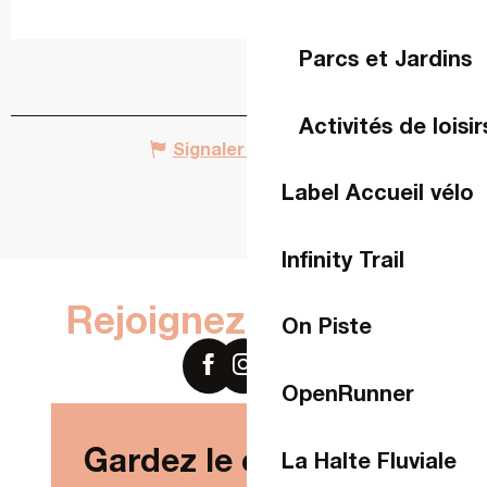
Parcs et Jardins
Activités de loisir
Signaler une erreur
Label Accueil vélo
Infinity Trail
Rejoignez-nous sur
On Piste
OpenRunner
Gardez le contact !
La Halte Fluviale