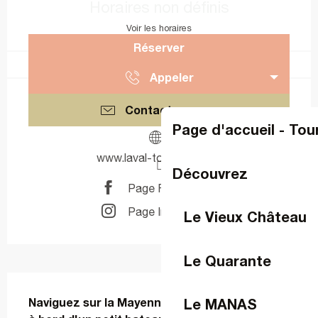
Horaires non définis
Voir les horaires
Réserver
Appeler
Contactez-nous
Page d'accueil - Tou
www.laval-tourisme.com
Découvrez
Page Facebook
Page Instagram
Le Vieux Château
Le Quarante
Description
Le MANAS
Naviguez sur la Mayenne, et découvrez Laval 