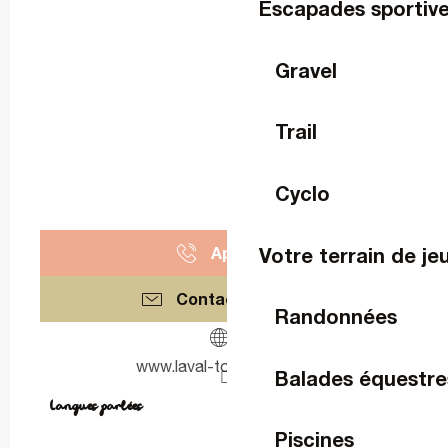
Escapades sportiv
Gravel
Trail
Cyclo
Votre terrain de je
Appeler
Contactez-nous
Randonnées
www.laval-tourisme.com
Balades équestre
Langues parlées
Langues parlées
Piscines