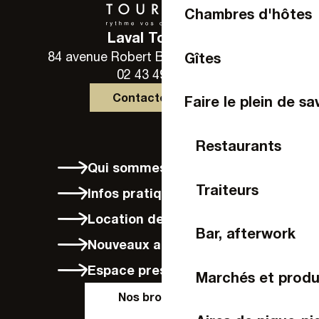
Chambres d'hôtes
Laval Tourisme
Gîtes
84 avenue Robert Buron - 53000 Laval
02 43 49 46 46
Contactez-nous
Faire le plein de sa
Restaurants
Qui sommes-nous ?
Traiteurs
Infos pratiques
Location de vélos à Laval
Bar, afterwork
Nouveaux arrivants
Espace presse
Marchés et produ
Nos brochures