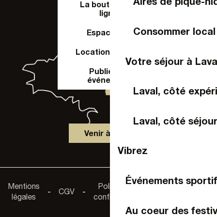
Aires de pique-ni
La boutique en
ligne
Consommer local
Espace Pro
Location de salle
Votre séjour à Lava
Publier un
événement
Laval, côté expér
Laval, côté séjou
Venir à Laval
Vibrez
Événements sportif
Accessibilité :
Mentions
Politique de
-
CGV
-
-
non
légales
confidentialité
conforme
Au coeur des festiv