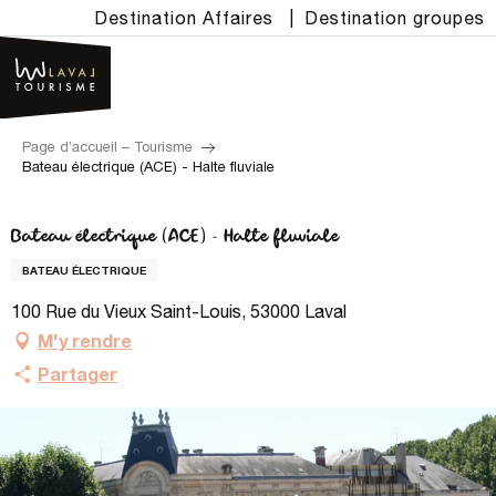
Aller
Destination Affaires
|
Destination groupes
au
contenu
principal
Page d’accueil – Tourisme
Bateau électrique (ACE) - Halte fluviale
Bateau électrique (ACE) - Halte fluviale
BATEAU ÉLECTRIQUE
100 Rue du Vieux Saint-Louis, 53000 Laval
M'y rendre
Partager