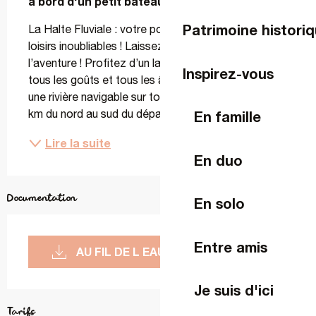
à bord d'un petit bateau éléctrique !
Patrimoine historiq
La Halte Fluviale : votre point de départ pour des 
loisirs inoubliables ! Laissez-vous tenter par 
l’aventure ! Profitez d’un large choix d’activités pour 
Inspirez-vous
tous les goûts et tous les âges. La Mayenne est 
une rivière navigable sur toute sa longueur, soit 85 
km du nord au sud du département. Elle offre...
En famille
Lire la suite
En duo
Documentation
En solo
Entre amis
AU FIL DE L EAU 2026
Je suis d'ici
Tarifs