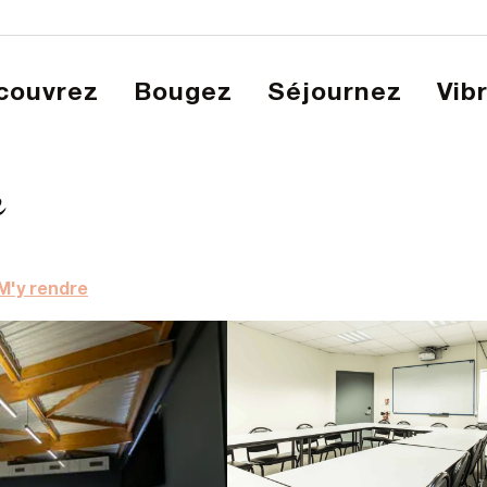
écouvrez
Bougez
Séjournez
Vib
de Laval
l
M'y rendre