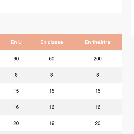
En U
En classe
En théâtre
60
60
200
8
8
8
15
15
15
16
16
16
20
18
20