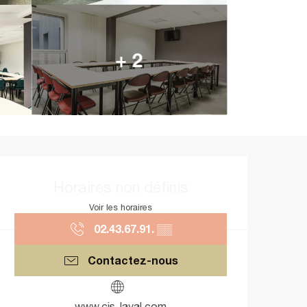
+ 2
Ouverture et coordonnées
Horaires non définis
Voir les horaires
02.43.67.91.
▒▒
Contactez-nous
www.cis-laval.com