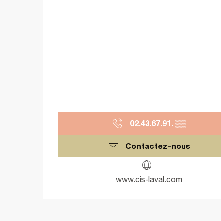
02.43.67.91.
▒▒
Contactez-nous
www.cis-laval.com