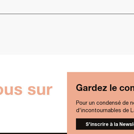
ous sur
Gardez le con
Pour un condensé de n
d'incontournables de Lav
S'inscrire à la News