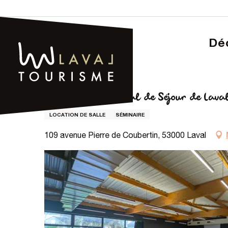
Aller
au
contenu
D
principal
Page d’accueil – Tourisme
Centre International de Séjour 
Centre International de Séjour de Lava
LOCATION DE SALLE
SÉMINAIRE
109 avenue Pierre de Coubertin, 53000 Laval