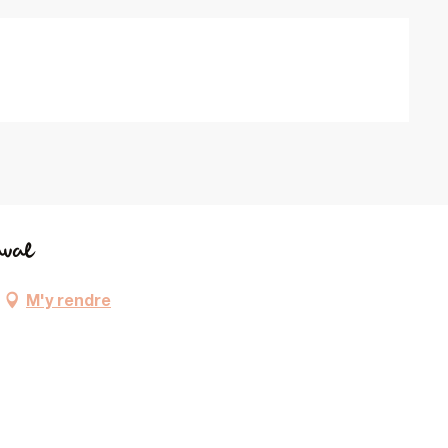
aval
M'y rendre