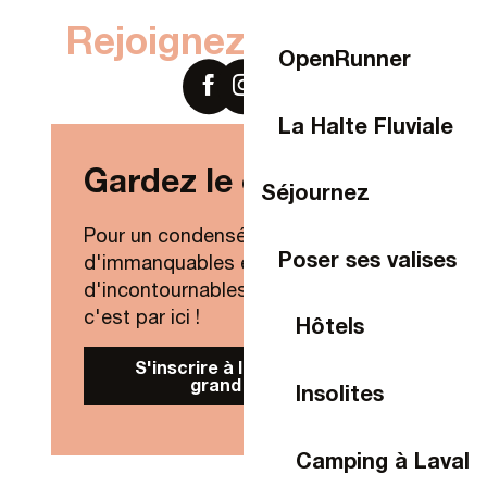
Rejoignez-nous sur
OpenRunner
La Halte Fluviale
Gardez le contact !
Séjournez
Pour un condensé de nouveautés,
Poser ses valises
d'immanquables et
d'incontournables de Laval Agglo,
c'est par ici !
Hôtels
S'inscrire à la Newsletter
grand public
Insolites
Camping à Laval