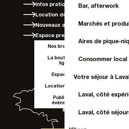
Infos pratiques
Bar, afterwork
Location de vélos à Laval
Marchés et produi
Nouveaux arrivants
Espace presse
Aires de pique-ni
Nos brochures
La boutique en
Consommer local
ligne
Espace Pro
Votre séjour à Lava
Location de salle
Laval, côté expér
Publier un
événement
Laval, côté séjour