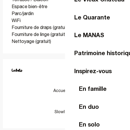
Espace bien-être
Parc/jardin
Le Quarante
WiFi
Fourniture de draps (gratuit)
Le MANAS
Fourniture de linge (gratuit)
Nettoyage (gratuit)
Patrimoine historiq
Offres de prestations
Inspirez-vous
Labels
Labels
En famille
Accueil Vélo
En duo
Slowlydays
En solo