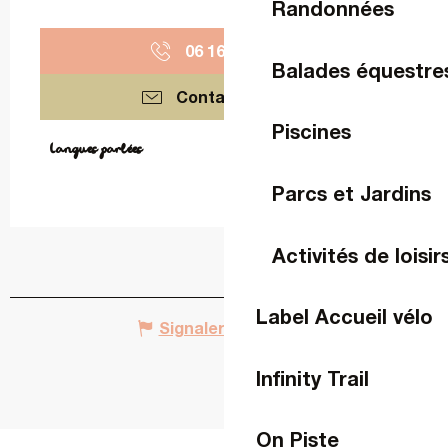
Randonnées
06 16 48 52
▒▒
Balades équestre
Contactez-nous
Piscines
Langues parlées
Langues parlées
Parcs et Jardins
Activités de loisir
Label Accueil vélo
Signaler une erreur
Infinity Trail
On Piste