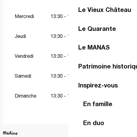
Du
1 mai 2026
au
10 mai 2026
Le Vieux Château
Mercredi
13:30 - 19:30
Du
14 mai 2026
au
17 mai 2026
Le Quarante
Jeudi
13:30 - 19:30
Du
23 mai 2026
au
25 mai 2026
Le MANAS
Vendredi
13:30 - 19:30
Du
30 mai 2026
au
31 mai 2026
Patrimoine historiq
Samedi
13:30 - 19:30
Du
2 juin 2026
au
12 juillet 2026
Inspirez-vous
Du
1 septembre 2026
au
30 septembre
Dimanche
13:30 - 19:30
2026
En famille
En duo
Médias