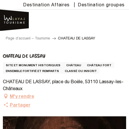
Aller
Destination Affaires
|
Destination groupes
au
contenu
principal
Page d’accueil – Tourisme
CHATEAU DE LASSAY
CHATEAU DE LASSAY
SITE ET MONUMENT HISTORIQUES
CHÂTEAU
CHÂTEAU FORT
ENSEMBLE FORTIFIÉ ET REMPARTS
CLASSÉ OU INSCRIT
CHATEAU DE LASSAY, place du Boële, 53110 Lassay-les-
Châteaux
M'y rendre
Partager