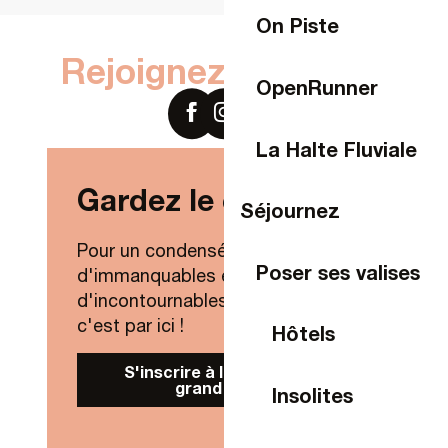
On Piste
Rejoignez-nous sur
OpenRunner
La Halte Fluviale
Gardez le contact !
Séjournez
Pour un condensé de nouveautés,
Poser ses valises
d'immanquables et
d'incontournables de Laval Agglo,
c'est par ici !
Hôtels
S'inscrire à la Newsletter
grand public
Insolites