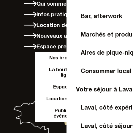
Qui sommes-nous ?
Infos pratiques
Bar, afterwork
Location de vélos à Laval
Marchés et produi
Nouveaux arrivants
Espace presse
Aires de pique-ni
Nos brochures
La boutique en
Consommer local
ligne
Espace Pro
Votre séjour à Lava
Location de salle
Laval, côté expér
Publier un
événement
Laval, côté séjour