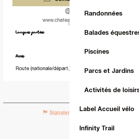
Randonnées
www.chateaudelassay.fr
Balades équestre
Langues parlées
Langues parlées
Piscines
Accès
Accès
Route (nationale/départ.)
Parcs et Jardins
Activités de loisir
Label Accueil vélo
Signaler une erreur
Infinity Trail