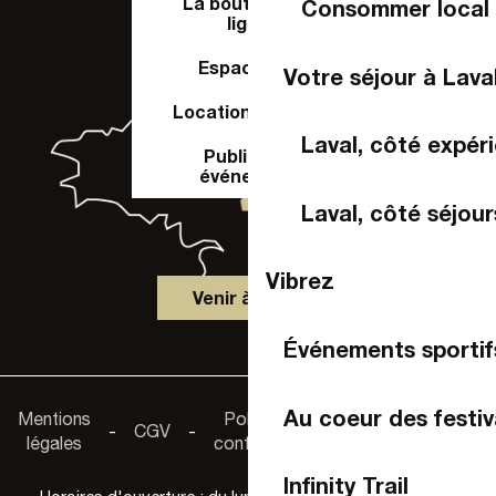
La boutique en
Consommer local
ligne
Espace Pro
Votre séjour à Lava
Location de salle
Laval, côté expér
Publier un
événement
Laval, côté séjour
Vibrez
Venir à Laval
Événements sportif
Accessibilité :
Au coeur des festiv
Mentions
Politique de
-
CGV
-
-
non
légales
confidentialité
conforme
Infinity Trail