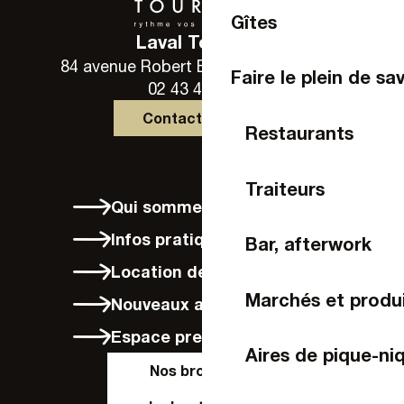
Gîtes
Laval Tourisme
84 avenue Robert Buron - 53000 Laval
Faire le plein de sa
02 43 49 46 46
Contactez-nous
Restaurants
Traiteurs
Qui sommes-nous ?
Infos pratiques
Bar, afterwork
Location de vélos à Laval
Marchés et produi
Nouveaux arrivants
Espace presse
Aires de pique-ni
Nos brochures