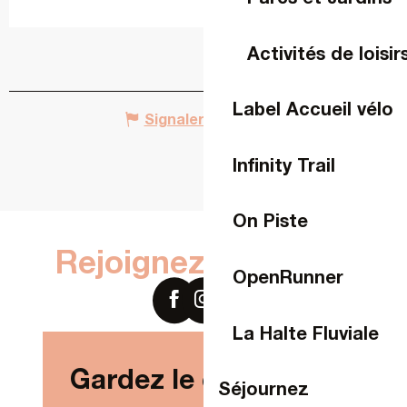
Activités de loisir
Label Accueil vélo
Signaler une erreur
Infinity Trail
On Piste
Rejoignez-nous sur
OpenRunner
La Halte Fluviale
Gardez le contact !
Séjournez