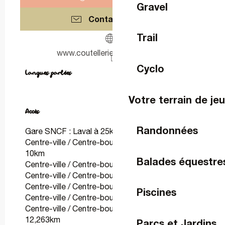
Gravel
Contactez-nous
Trail
www.coutellerie-maine-anjou.fr
Cyclo
Langues parlées
Langues parlées
Votre terrain de je
Accès
Accès
Randonnées
Gare SNCF : Laval à 25km
Centre-ville / Centre-bourg : Chateau-Gontier à
10km
Balades équestre
Centre-ville / Centre-bourg : Angers à 59km
Centre-ville / Centre-bourg : Rennes à 92km
Centre-ville / Centre-bourg : Le Mans à 89km
Piscines
Centre-ville / Centre-bourg : Paris à 284km
Centre-ville / Centre-bourg : Vladivostok à
12,263km
Parcs et Jardins