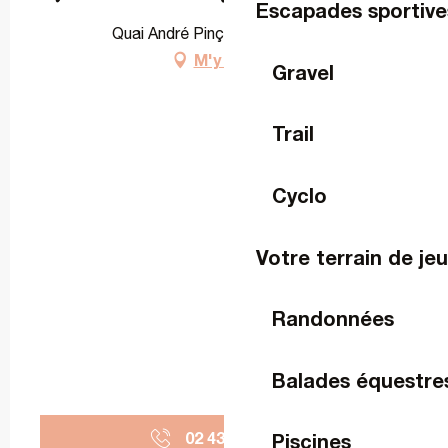
Escapades sportive
Quai André Pinçon, 53000 Laval
M'y rendre
Gravel
Trail
Cyclo
Votre terrain de je
Randonnées
Balades équestre
02 43 49 45
▒▒
Piscines