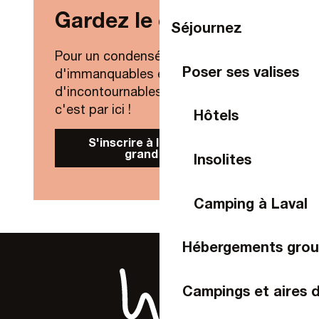
Gardez le contact !
Séjournez
Pour un condensé de nouveautés,
Poser ses valises
d'immanquables et
d'incontournables de Laval Agglo,
c'est par ici !
Hôtels
S'inscrire à la Newsletter
grand public
Insolites
Camping à Laval
Hébergements gro
Campings et aires 