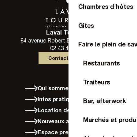
Chambres d'hôtes
Gîtes
Laval Tourisme
84 avenue Robert Buron - 53000 Laval
Faire le plein de sa
02 43 49 46 46
Contactez-nous
Restaurants
Traiteurs
Qui sommes-nous ?
Infos pratiques
Bar, afterwork
Location de vélos à Laval
Marchés et produi
Nouveaux arrivants
Espace presse