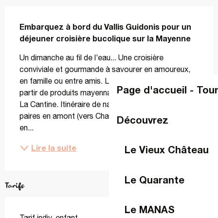
Description
Embarquez à bord du Vallis Guidonis pour un 
déjeuner croisière bucolique sur la Mayenne
Un dimanche au fil de l’eau... Une croisière 
conviviale et gourmande à savourer en amoureux, 
en famille ou entre amis. Le menu est concocté à 
Page d'accueil - Tou
partir de produits mayennais par L’Atelier Traiteur by 
La Cantine. Itinéraire de navigation : semaines 
paires en amont (vers Changé), semaines impaires 
Découvrez
en...
Lire la suite
Le Vieux Château
Le Quarante
Tarifs
Le MANAS
Tarif indiv. enfant