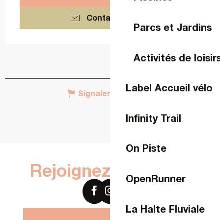
Contactez-nous
Parcs et Jardins
Activités de loisir
Label Accueil vélo
Signaler une erreur
Infinity Trail
On Piste
Rejoignez-nous sur
OpenRunner
La Halte Fluviale