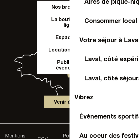
Aires de pique-ni
Nos brochures
La boutique en
Consommer local
ligne
Espace Pro
Votre séjour à Lava
Location de salle
Laval, côté expér
Publier un
événement
Laval, côté séjour
Vibrez
Venir à Laval
Événements sportif
Accessibilité :
Au coeur des festiv
Mentions
Politique de
-
CGV
-
-
non