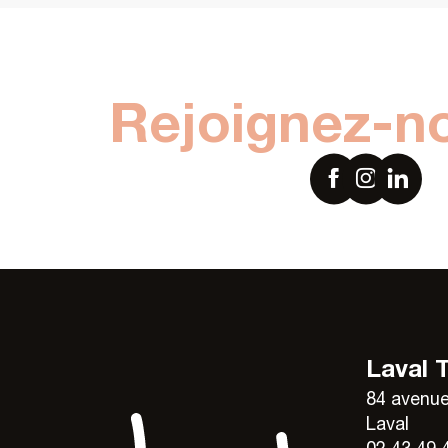
Rejoignez-n
Laval 
84 avenue
Laval