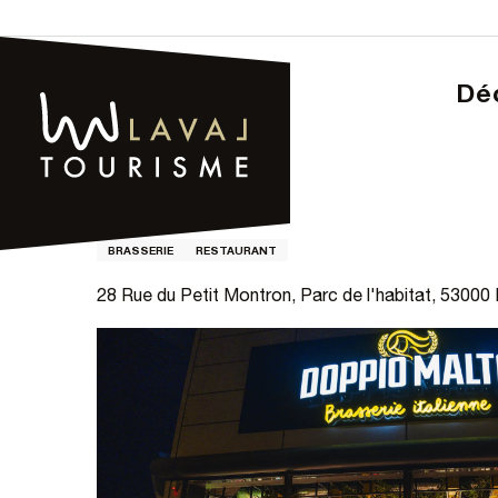
Aller
au
contenu
D
principal
Page d’accueil – Tourisme
DOPPIO MALTO
DOPPIO MALTO
BRASSERIE
RESTAURANT
28 Rue du Petit Montron, Parc de l'habitat, 53000 