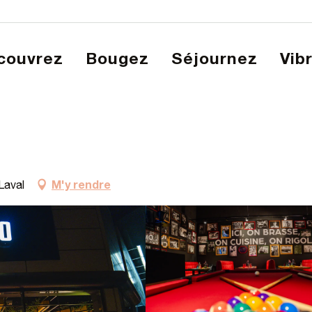
écouvrez
Bougez
Séjournez
Vib
M'y rendre
Laval