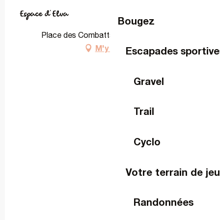
Espace d'Elva
Bougez
Place des Combattants, 53810 Changé
M'y rendre
Escapades sportive
Gravel
Trail
Cyclo
Votre terrain de je
Randonnées