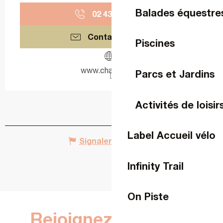
Balades équestre
02 43 53 20
▒▒
Contactez-nous
Piscines
www.change53.fr
Parcs et Jardins
Activités de loisir
Label Accueil vélo
Signaler une erreur
Infinity Trail
On Piste
Rejoignez-nous sur