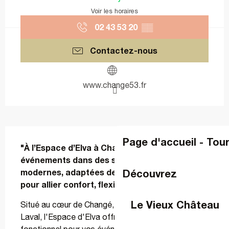
Voir les horaires
02 43 53 20
▒▒
Contactez-nous
www.change53.fr
Description
Page d'accueil - Tou
"À l’Espace d’Elva à Changé, organisez vos 
événements dans des salles modulables et 
Découvrez
modernes, adaptées de 70 à 225 personnes, 
pour allier confort, flexibilité et succès
Le Vieux Château
Situé au cœur de Changé, à seulement 5 km de 
Laval, l'Espace d'Elva offre un cadre moderne et 