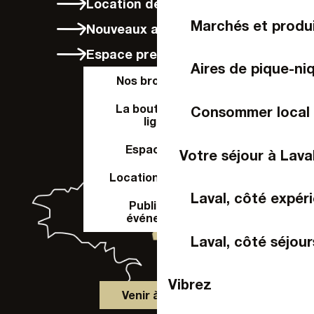
Location de vélos à Laval
Marchés et produi
Nouveaux arrivants
Espace presse
Aires de pique-ni
Nos brochures
La boutique en
Consommer local
ligne
Espace Pro
Votre séjour à Lava
Location de salle
Laval, côté expér
Publier un
événement
Laval, côté séjour
Vibrez
Venir à Laval