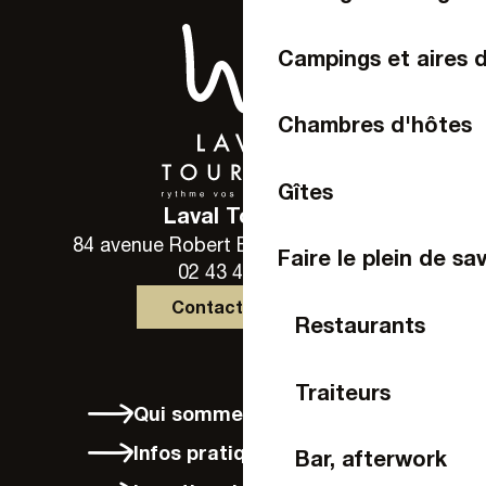
Campings et aires 
Chambres d'hôtes
Gîtes
Laval Tourisme
84 avenue Robert Buron - 53000 Laval
Faire le plein de sa
02 43 49 46 46
Contactez-nous
Restaurants
Traiteurs
Qui sommes-nous ?
Infos pratiques
Bar, afterwork