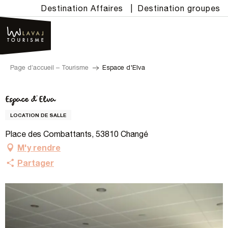
Aller
Destination Affaires
|
Destination groupes
au
contenu
principal
Page d’accueil – Tourisme
Espace d'Elva
Espace d'Elva
LOCATION DE SALLE
Place des Combattants, 53810 Changé
M'y rendre
Partager