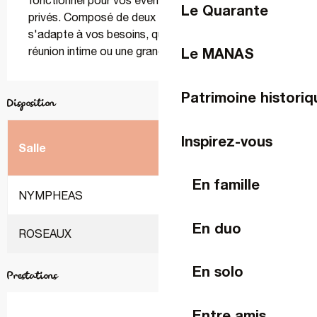
fonctionnel pour vos événements professionnels ou 
Le Quarante
privés. Composé de deux salles modulables, il 
s'adapte à vos besoins, que ce soit pour une 
Le MANAS
réunion intime ou une grande réception.
Patrimoine historiq
Disposition
Inspirez-vous
En
En
2
Salle
m
banquet
cocktail
En famille
NYMPHEAS
-
225
225
En duo
ROSEAUX
-
70
70
En solo
Prestations
Entre amis