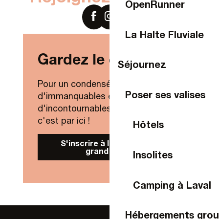
OpenRunner
La Halte Fluviale
Gardez le contact !
Séjournez
Pour un condensé de nouveautés,
Poser ses valises
d'immanquables et
d'incontournables de Laval Agglo,
c'est par ici !
Hôtels
S'inscrire à la Newsletter
grand public
Insolites
Camping à Laval
Hébergements gro