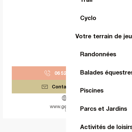
Cyclo
Votre terrain de je
Randonnées
Balades équestre
06 52 31 78
▒▒
Contactez-nous
Piscines
www.geeklife.fr
Parcs et Jardins
Activités de loisir