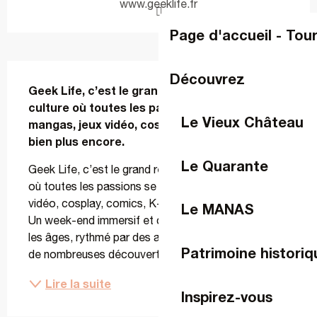
www.geeklife.fr
Page d'accueil - Tou
Description
Découvrez
Geek Life, c’est le grand rendez-vous pop 
culture où toutes les passions se croisent : 
Le Vieux Château
mangas, jeux vidéo, cosplay, comics, K-pop et 
bien plus encore.
Le Quarante
Geek Life, c’est le grand rendez-vous pop culture 
où toutes les passions se croisent : mangas, jeux 
vidéo, cosplay, comics, K-pop et bien plus encore. 
Le MANAS
Un week-end immersif et convivial, pensé pour tous 
les âges, rythmé par des animations, des invités et 
Patrimoine historiq
de nombreuses découvertes. Et cette année,...
Lire la suite
Inspirez-vous