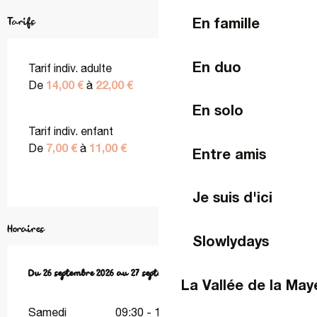
En famille
Tarifs
En duo
Tarif indiv. adulte
14,00 €
22,00 €
De
à
En solo
Tarif indiv. enfant
7,00 €
11,00 €
De
à
Entre amis
Je suis d'ici
Horaires
Slowlydays
Du
Du
26 septembre 2026
26 septembre 2026
au
au
27 septembre 2026
27 septembre 2026
La Vallée de la Ma
Samedi
09:30 - 18:00