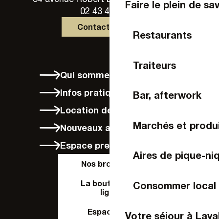
Faire le plein de sa
02 43 49 46 46
Contactez-nous
Restaurants
Traiteurs
Qui sommes-nous ?
Infos pratiques
Bar, afterwork
Location de vélos à Laval
Marchés et produi
Nouveaux arrivants
Espace presse
Aires de pique-ni
Nos brochures
La boutique en
Consommer local
ligne
Espace Pro
Votre séjour à Lava