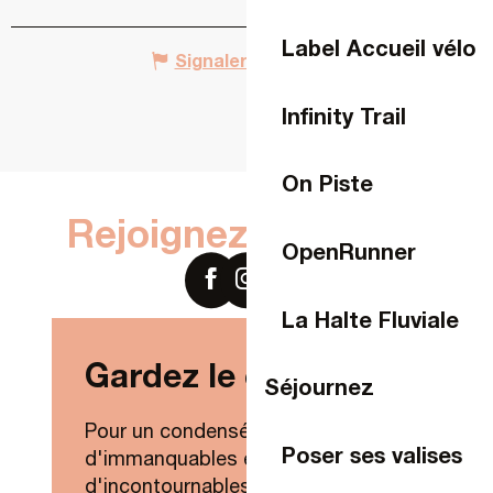
Label Accueil vélo
Signaler une erreur
Infinity Trail
On Piste
Rejoignez-nous sur
OpenRunner
La Halte Fluviale
Gardez le contact !
Séjournez
Pour un condensé de nouveautés,
Poser ses valises
d'immanquables et
d'incontournables de Laval Agglo,