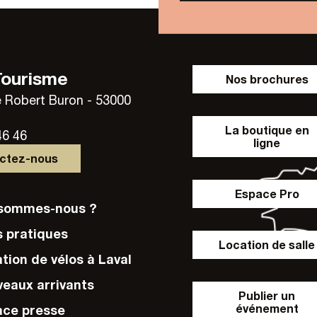
Tourisme
Nos brochures
 Robert Buron - 53000
La boutique en
46 46
ligne
actez-nous
Espace Pro
i sommes-nous ?
s pratiques
Location de salle
ation de vélos à Laval
veaux arrivants
Publier un
événement
ace presse