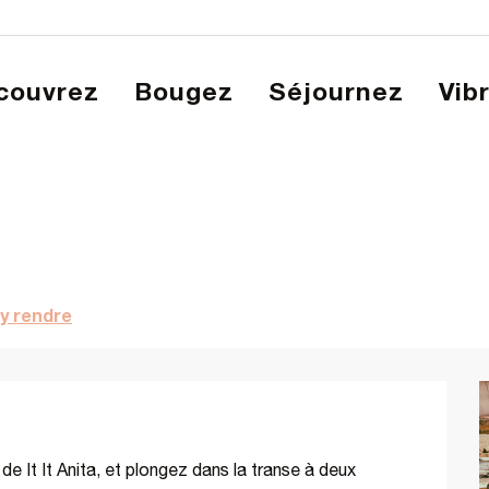
écouvrez
Bougez
Séjournez
Vib
lut
y rendre
 It It Anita, et plongez dans la transe à deux 