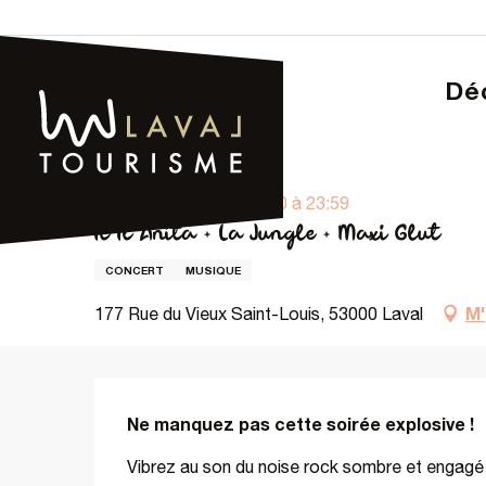
Aller
au
contenu
D
principal
Page d’accueil – Tourisme
It It Anita + La Jungle + Maxi G
Jeudi 8 octobre de 20:00 à 23:59
It It Anita + La Jungle + Maxi Glut
CONCERT
MUSIQUE
M'
177 Rue du Vieux Saint-Louis, 53000 Laval
Description
Ne manquez pas cette soirée explosive !
Vibrez au son du noise rock sombre et engagé de