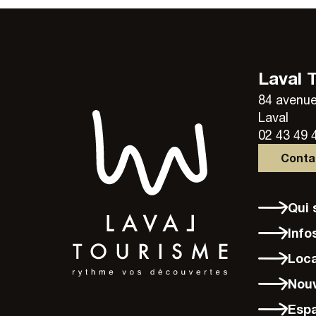
Laval 
84 avenue
Laval
02 43 49 
Cont
Qu
Info
Loc
Nou
Esp