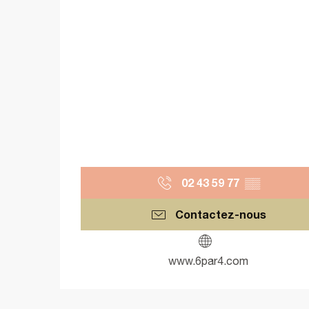
02 43 59 77
▒▒
Contactez-nous
www.6par4.com