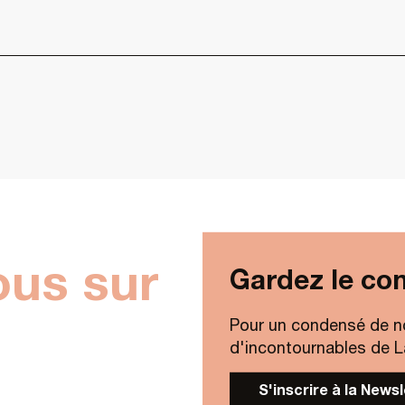
ous sur
Gardez le con
Pour un condensé de n
d'incontournables de Lav
S'inscrire à la News