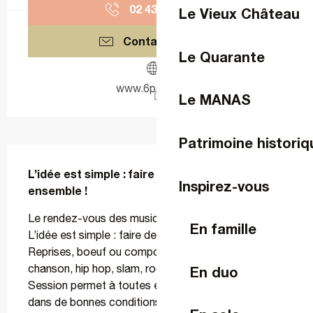
02 43 59 77
▒▒
Le Vieux Château
Contactez-nous
Le Quarante
www.6par4.com
Le MANAS
Patrimoine historiq
Description
L’idée est simple : faire de la musique 
Inspirez-vous
ensemble !
Le rendez-vous des musiciens et musiciennes 
En famille
L’idée est simple : faire de la musique ensemble ! 
Reprises, boeuf ou compositions originales ; 
chanson, hip hop, slam, rock, électro… La Jam 
En duo
Session permet à toutes et à tous de jouer en live 
dans de bonnes conditions techniques, et en public ! 