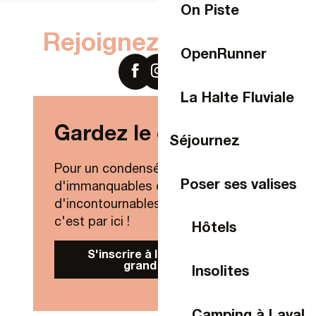
On Piste
Rejoignez-nous sur
OpenRunner
La Halte Fluviale
Gardez le contact !
Séjournez
Pour un condensé de nouveautés,
Poser ses valises
d'immanquables et
d'incontournables de Laval Agglo,
c'est par ici !
Hôtels
S'inscrire à la Newsletter
grand public
Insolites
Camping à Laval