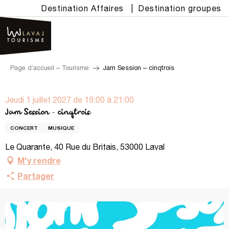
Aller
Destination Affaires
|
Destination groupes
au
contenu
principal
Page d’accueil – Tourisme
Jam Session – cinqtrois
Jeudi 1 juillet 2027 de 19:00 à 21:00
Jam Session – cinqtrois
CONCERT
MUSIQUE
Le Quarante, 40 Rue du Britais, 53000 Laval
M'y rendre
Partager