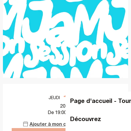
Ouverture et coordonnées
1
JEUDI
JUILLET
Page d'accueil - Tou
2027
De 19:00 à 21:00
Découvrez
Ajouter à mon calendrier Google