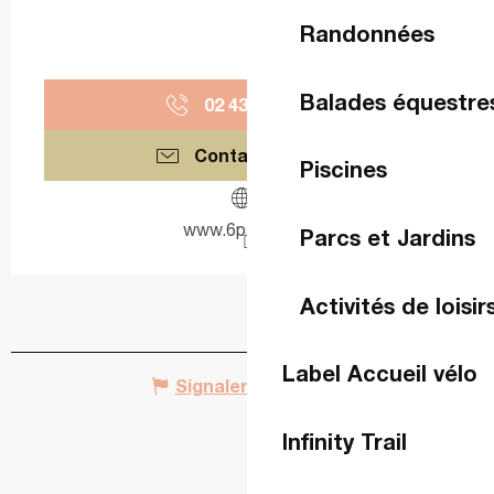
Randonnées
Balades équestre
02 43 59 77
▒▒
Contactez-nous
Piscines
www.6par4.com
Parcs et Jardins
Activités de loisir
Label Accueil vélo
Signaler une erreur
Infinity Trail