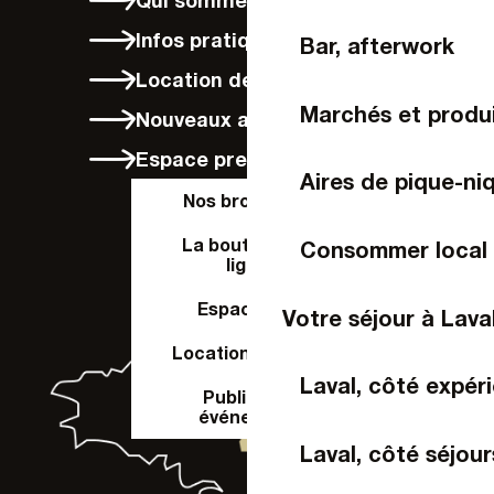
Infos pratiques
Bar, afterwork
Location de vélos à Laval
Marchés et produi
Nouveaux arrivants
Espace presse
Aires de pique-ni
Nos brochures
La boutique en
Consommer local
ligne
Espace Pro
Votre séjour à Lava
Location de salle
Laval, côté expér
Publier un
événement
Laval, côté séjour