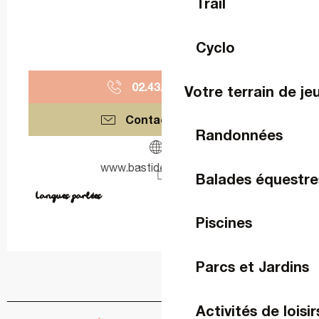
Trail
Cyclo
02.43.53.43.
▒▒
Votre terrain de je
Contactez-nous
Randonnées
www.bastidedelva.com
Balades équestre
Langues parlées
Langues parlées
Piscines
Parcs et Jardins
Activités de loisir