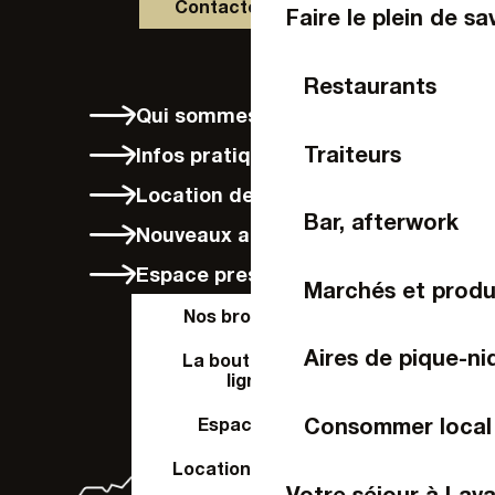
Contactez-nous
Faire le plein de sa
Restaurants
Qui sommes-nous ?
Traiteurs
Infos pratiques
Location de vélos à Laval
Bar, afterwork
Nouveaux arrivants
Espace presse
Marchés et produ
Nos brochures
Aires de pique-ni
La boutique en
ligne
Consommer local
Espace Pro
Location de salle
Votre séjour à Lava