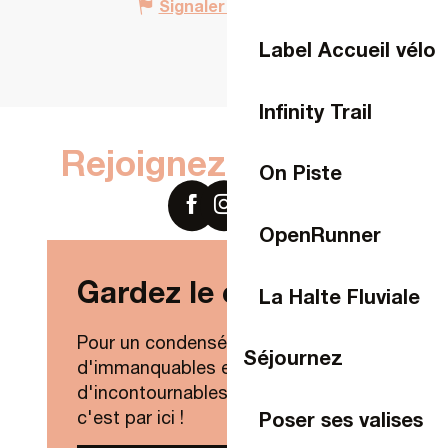
Signaler une erreur
Label Accueil vélo
Infinity Trail
Rejoignez-nous sur
On Piste
OpenRunner
Gardez le contact !
La Halte Fluviale
Pour un condensé de nouveautés,
Séjournez
d'immanquables et
d'incontournables de Laval Agglo,
Poser ses valises
c'est par ici !