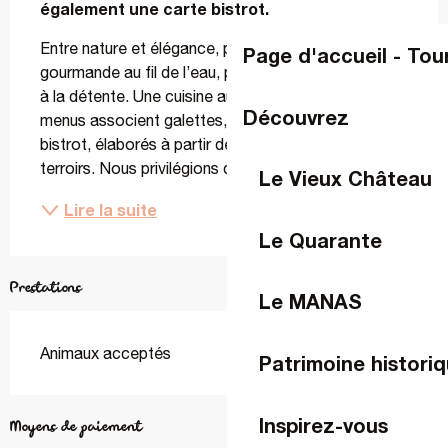
également une carte bistrot.
Entre nature et élégance, profitez d’une escale 
Page d'accueil - Tou
gourmande au fil de l’eau, propice aux échanges et 
à la détente. Une cuisine authentique et locale Nos 
Découvrez
menus associent galettes, crêpes et spécialités 
bistrot, élaborés à partir de produits frais et de 
terroirs. Nous privilégions des producteurs...
Le Vieux Château
Lire la suite
Le Quarante
Prestations
Le MANAS
Animaux acceptés
Patrimoine historiq
Inspirez-vous
Moyens de paiement