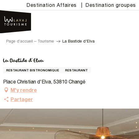
Aller
Destination Affaires
|
Destination groupes
au
contenu
principal
Page d’accueil – Tourisme
La Bastide d'Elva
La Bastide d'Elva
RESTAURANT BISTRONOMIQUE
RESTAURANT
Place Christian d'Elva, 53810 Changé
M'y rendre
Partager