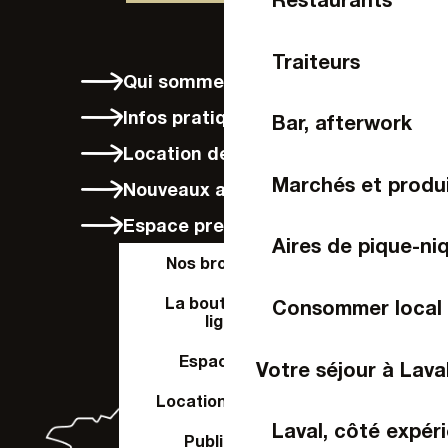
Traiteurs
Qui sommes-nous ?
Infos pratiques
Bar, afterwork
Location de vélos à Laval
Marchés et produi
Nouveaux arrivants
Espace presse
Aires de pique-ni
Nos brochures
La boutique en
Consommer local
ligne
Espace Pro
Votre séjour à Lava
Location de salle
Laval, côté expér
Publier un