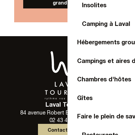
grand public
Insolites
Camping à Laval
Hébergements gro
Campings et aires 
Chambres d'hôtes
Gîtes
Laval Tourisme
84 avenue Robert Buron - 53000 Laval
Faire le plein de sa
02 43 49 46 46
Contactez-nous
Restaurants