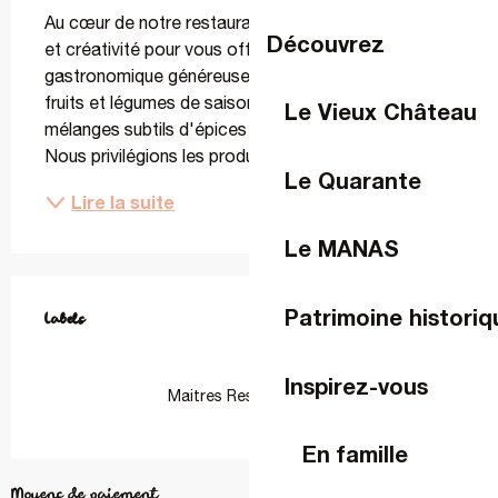
Au cœur de notre restaurant, nous allions tradition 
Découvrez
et créativité pour vous offrir une cuisine 
gastronomique généreuse qui met à l'honneur des 
fruits et légumes de saison, associés à des 
Le Vieux Château
mélanges subtils d'épices pour éveiller vos papilles. 
Nous privilégions les produits frais, et notre carte...
Le Quarante
Lire la suite
Le MANAS
Offres de prestations
Patrimoine historiq
Labels
Labels
Inspirez-vous
Maitres Restaurateurs
En famille
Moyens de paiement