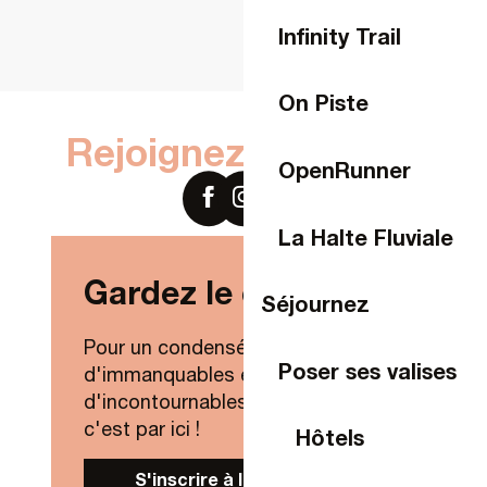
Infinity Trail
On Piste
Rejoignez-nous sur
OpenRunner
La Halte Fluviale
Gardez le contact !
Séjournez
Pour un condensé de nouveautés,
Poser ses valises
d'immanquables et
d'incontournables de Laval Agglo,
c'est par ici !
Hôtels
S'inscrire à la Newsletter