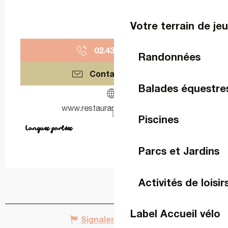
Votre terrain de je
02.43.53.66.
▒▒
Randonnées
Contactez-nous
Balades équestre
www.restaurant-lantiquaire.fr
Piscines
Langues parlées
Langues parlées
Parcs et Jardins
Activités de loisir
Label Accueil vélo
Signaler une erreur