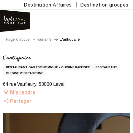
Aller
Destination Affaires
|
Destination groupes
au
contenu
principal
Page d’accueil – Tourisme
L'antiquaire
L'antiquaire
RESTAURANT GASTRONOMIQUE - CUISINE RAFFINÉE
RESTAURANT
CUISINE VÉGÉTARIENNE
64 rue Vaufleury, 53000 Laval
M'y rendre
Partager