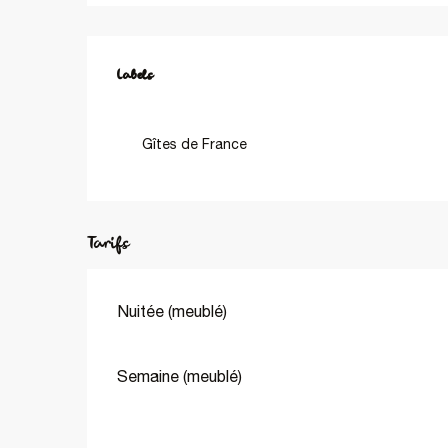
Offres de prestations
Labels
Labels
Gîtes de France
Tarifs
Nuitée (meublé)
Semaine (meublé)