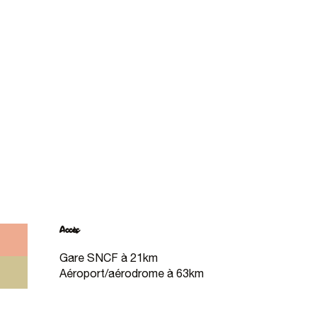
Accès
Accès
Gare SNCF à 21km
Aéroport/aérodrome à 63km