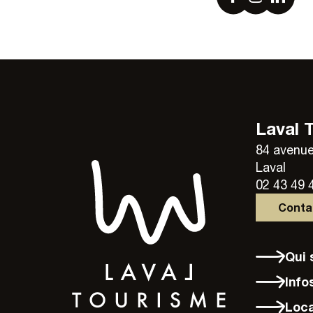
Laval 
84 avenue
Laval
02 43 49 
Cont
Qu
Info
Loc