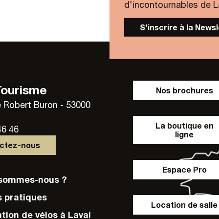
d'incontournables de Lav
S'inscrire à la News
Tourisme
Nos brochures
 Robert Buron - 53000
La boutique en
46 46
ligne
actez-nous
Espace Pro
i sommes-nous ?
s pratiques
Location de salle
ation de vélos à Laval