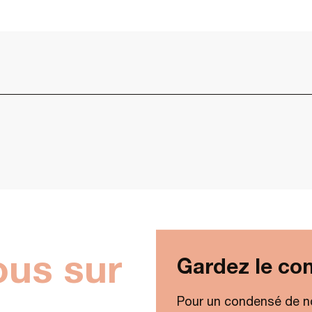
ous sur
Gardez le con
Pour un condensé de n