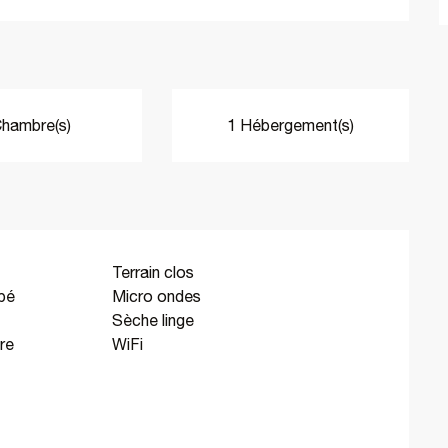
Chambre(s)
1 Hébergement(s)
Terrain clos
bé
Micro ondes
Sèche linge
re
WiFi