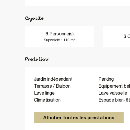
Capacité
6 Personne(s)
3 
2
Superficie : 110 m
Prestations
Jardin indépendant
Parking
Terrasse / Balcon
Equipement bé
Lave linge
Lave vaisselle
Climatisation
Espace bien-êt
Afficher toutes les prestations