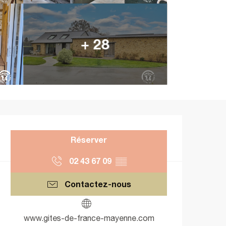
+ 28
Ouverture et coordonnées
Réserver
02 43 67 09
▒▒
Contactez-nous
www.gites-de-france-mayenne.com