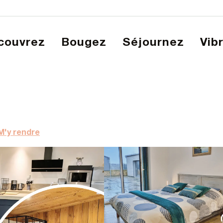
écouvrez
Bougez
Séjournez
Vib
M'y rendre