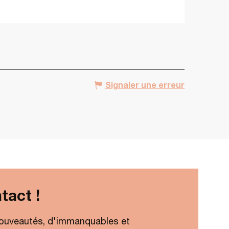
Signaler une erreur
tact !
ouveautés, d'immanquables et