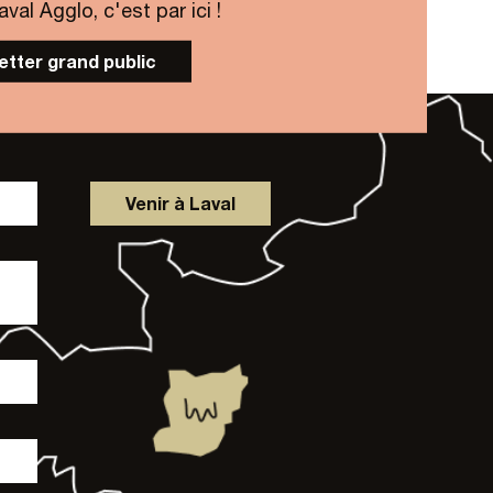
al Agglo, c'est par ici !
letter grand public
Venir à Laval