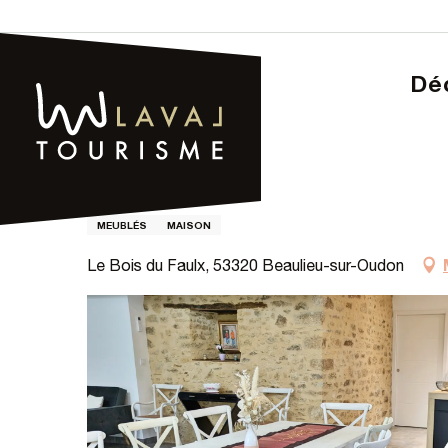
Aller
au
contenu
D
principal
Page d’accueil – Tourisme
LE BOIS DU FAULX
LE BOIS DU FAULX
MEUBLÉS
MAISON
Le Bois du Faulx, 53320 Beaulieu-sur-Oudon