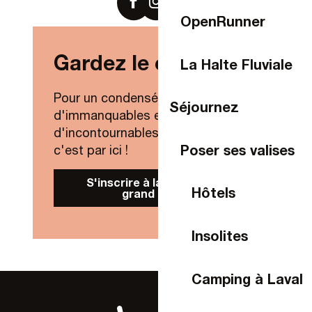
OpenRunner
Gardez le contact !
La Halte Fluviale
Pour un condensé de nouveautés,
Séjournez
d'immanquables et
d'incontournables de Laval Agglo,
Poser ses valises
c'est par ici !
S'inscrire à la Newsletter
Hôtels
grand public
Insolites
Camping à Laval