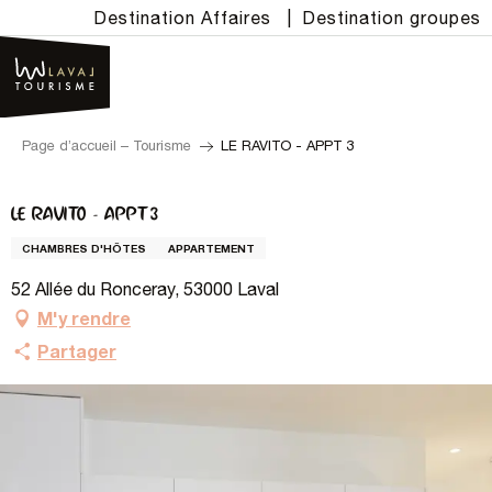
Aller
Destination Affaires
|
Destination groupes
au
contenu
principal
Page d’accueil – Tourisme
LE RAVITO - APPT 3
LE RAVITO - APPT 3
CHAMBRES D'HÔTES
APPARTEMENT
52 Allée du Ronceray, 53000 Laval
M'y rendre
Partager