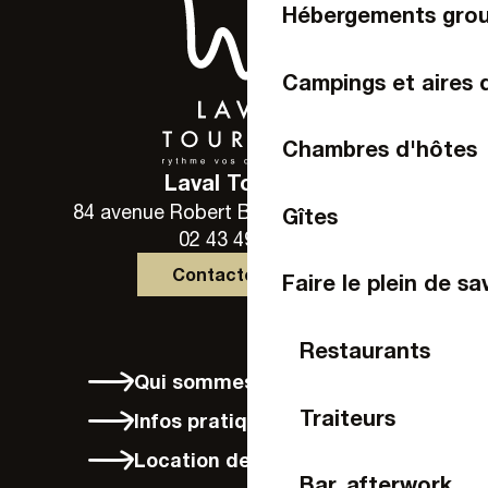
Hébergements gro
Campings et aires 
Chambres d'hôtes
Laval Tourisme
84 avenue Robert Buron - 53000 Laval
Gîtes
02 43 49 46 46
Contactez-nous
Faire le plein de sa
Restaurants
Qui sommes-nous ?
Traiteurs
Infos pratiques
Location de vélos à Laval
Bar, afterwork