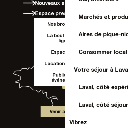
Nouveaux arrivants
Espace presse
Marchés et produ
Nos brochures
Aires de pique-ni
La boutique en
ligne
Consommer local
Espace Pro
Location de salle
Votre séjour à Lava
Publier un
événement
Laval, côté expér
Laval, côté séjou
Venir à Laval
Vibrez