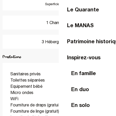
2
Superficie : 24 m
Le Quarante
1 Chambre(s)
Le MANAS
Patrimoine historiq
3 Hébergement(s)
Inspirez-vous
Prestations
En famille
Sanitaires privés
Toilettes séparées
Equipement bébé
En duo
Micro ondes
WiFi
En solo
Fourniture de draps (gratuit)
Fourniture de linge (gratuit)