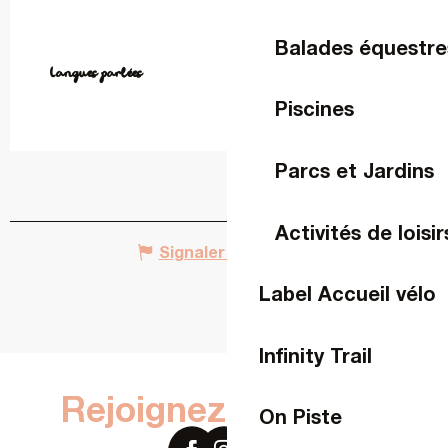
Balades équestre
Langues parlées
Langues parlées
Piscines
Parcs et Jardins
Activités de loisir
Signaler une erreur
Label Accueil vélo
Infinity Trail
Rejoignez-nous sur
On Piste