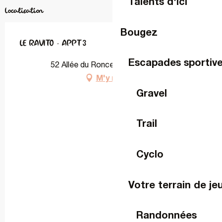
Talents d'ici
Localisation
Bougez
LE RAVITO - APPT 3
Escapades sportiv
52 Allée du Ronceray, 53000 Laval
M'y rendre
Gravel
Trail
Cyclo
Votre terrain de je
Randonnées