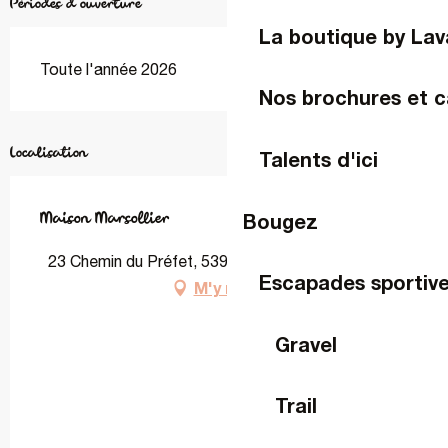
Périodes d'ouverture
La boutique by Lav
Toute l'année 2026
Nos brochures et c
Localisation
Talents d'ici
Maison Marsollier
Bougez
23 Chemin du Préfet, 53960 Bonchamp-lès-Laval
Escapades sportiv
M'y rendre
Gravel
Trail