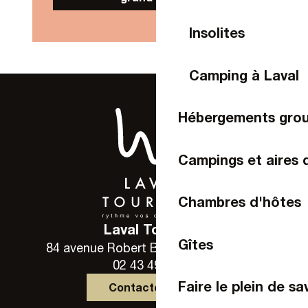
Insolites
Camping à Laval
Hébergements gro
Campings et aires 
Chambres d'hôtes
Laval Tourisme
Gîtes
84 avenue Robert Buron - 53000 Laval
02 43 49 46 46
Faire le plein de sa
Contactez-nous