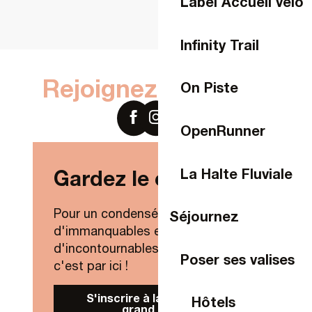
Label Accueil vélo
Infinity Trail
Rejoignez-nous sur
On Piste
OpenRunner
La Halte Fluviale
Gardez le contact !
Pour un condensé de nouveautés,
Séjournez
d'immanquables et
d'incontournables de Laval Agglo,
Poser ses valises
c'est par ici !
S'inscrire à la Newsletter
Hôtels
grand public