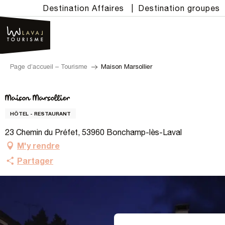
Aller
Destination Affaires
|
Destination groupes
au
contenu
principal
Page d’accueil – Tourisme
Maison Marsollier
Maison Marsollier
HÔTEL - RESTAURANT
23 Chemin du Préfet, 53960 Bonchamp-lès-Laval
M'y rendre
Partager