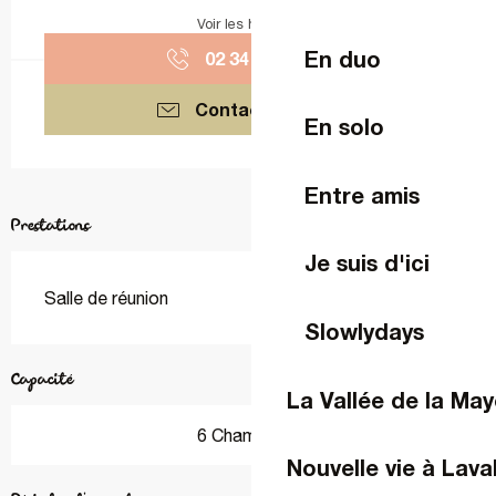
Voir les horaires
En duo
02 34 08 75
▒▒
Contactez-nous
En solo
Entre amis
Prestations
Je suis d'ici
Salle de réunion
Slowlydays
Capacité
La Vallée de la Ma
6 Chambre(s)
Nouvelle vie à Lava