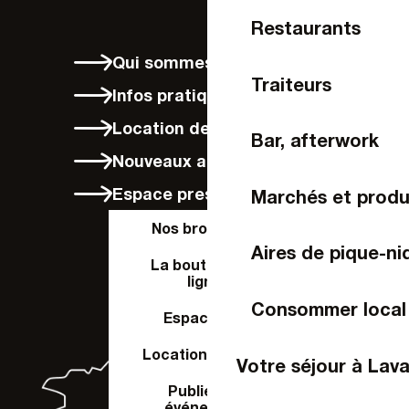
Restaurants
Qui sommes-nous ?
Traiteurs
Infos pratiques
Location de vélos à Laval
Bar, afterwork
Nouveaux arrivants
Espace presse
Marchés et produ
Nos brochures
Aires de pique-ni
La boutique en
ligne
Consommer local
Espace Pro
Location de salle
Votre séjour à Lava
Publier un
événement