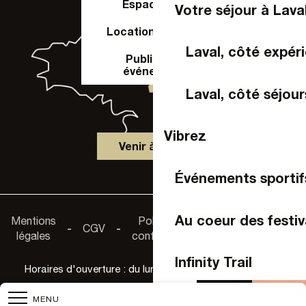
Espace Pro
Votre séjour à Lava
Location de salle
Laval, côté expér
Publier un
événement
Laval, côté séjour
Vibrez
Venir à Laval
Événements sportif
Accessibilité :
Au coeur des festiv
Mentions
Politique de
-
CGV
-
-
non
légales
confidentialité
conforme
Infinity Trail
Horaires d'ouverture : du lundi au samedi de 9h30 à 18h
Agenda
Acheter 
MENU