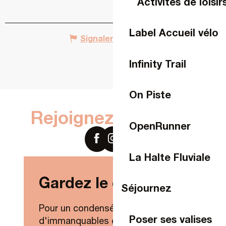
Activités de loisir
Label Accueil vélo
Signaler une erreur
Infinity Trail
On Piste
Rejoignez-nous sur
OpenRunner
La Halte Fluviale
Gardez le contact !
Séjournez
Pour un condensé de nouveautés,
Poser ses valises
d'immanquables et