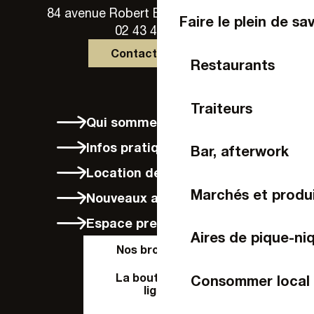
84 avenue Robert Buron - 53000 Laval
Faire le plein de sa
02 43 49 46 46
Contactez-nous
Restaurants
Traiteurs
Qui sommes-nous ?
Infos pratiques
Bar, afterwork
Location de vélos à Laval
Marchés et produi
Nouveaux arrivants
Espace presse
Aires de pique-ni
Nos brochures
La boutique en
Consommer local
ligne