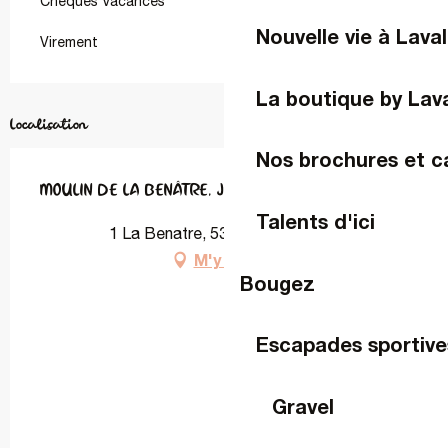
Chèques Vacances
Nouvelle vie à Laval
Virement
La boutique by Lav
Localisation
Nos brochures et c
MOULIN DE LA BENÂTRE, JUSQU'À 12 PERSONNES
Talents d'ici
1 La Benatre, 53260 Entrammes
M'y rendre
Bougez
Escapades sportive
Gravel