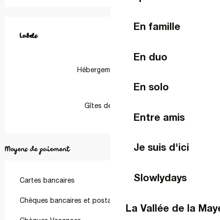
Offres de prestations
En famille
Labels
Labels
En duo
Hébergement Pêche
En solo
Gîtes de France
Entre amis
Je suis d'ici
Moyens de paiement
Slowlydays
Cartes bancaires
Chèques bancaires et postaux
La Vallée de la Ma