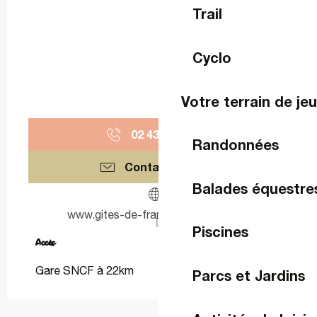
Trail
Cyclo
Votre terrain de je
02 43 67 09
▒▒
Randonnées
Contactez-nous
Balades équestre
www.gites-de-france-mayenne.com
Piscines
Accès
Accès
Gare SNCF à 22km
Parcs et Jardins