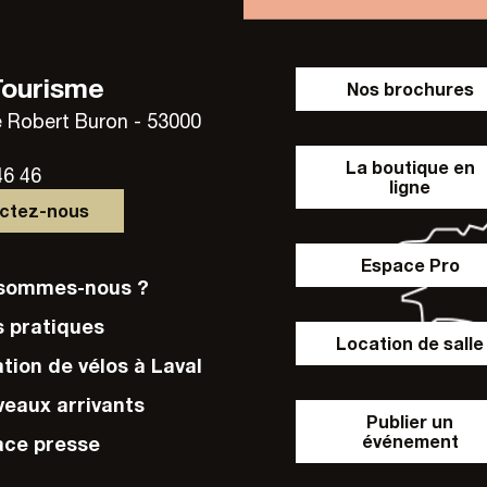
Tourisme
Nos brochures
 Robert Buron - 53000
La boutique en
46 46
ligne
actez-nous
Espace Pro
i sommes-nous ?
s pratiques
Location de salle
ation de vélos à Laval
veaux arrivants
Publier un
événement
ace presse