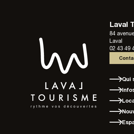
Laval 
84 avenue
Laval
02 43 49 
Cont
Qu
Info
Loc
Nou
Esp