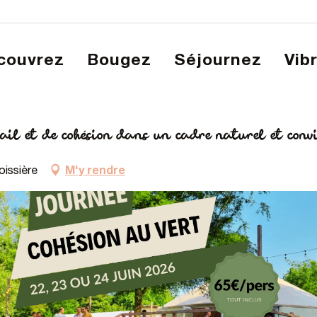
écouvrez
Bougez
Séjournez
Vib
e de travail et de cohésion dans un cadre naturel et convivial !
vail et de cohésion dans un cadre naturel et convi
M'y rendre
oissière