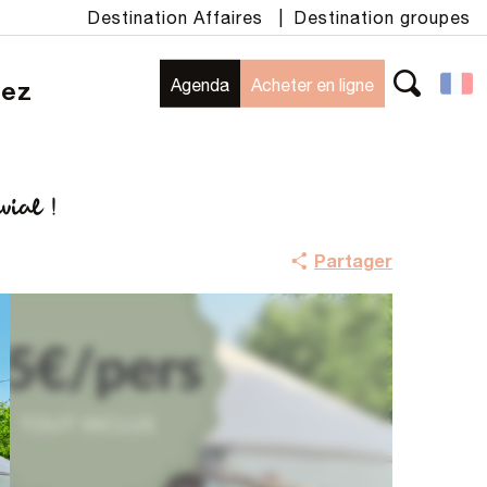
Destination Affaires
|
Destination groupes
Agenda
Acheter en ligne
rez
Recherche
vial !
Partager