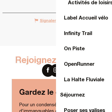
Activités de loisir
Label Accueil vélo
Signaler une erreur
Infinity Trail
On Piste
Rejoignez-nous sur
OpenRunner
La Halte Fluviale
Gardez le contact !
Séjournez
Pour un condensé de nouveautés,
Poser ses valises
d'immanquables et