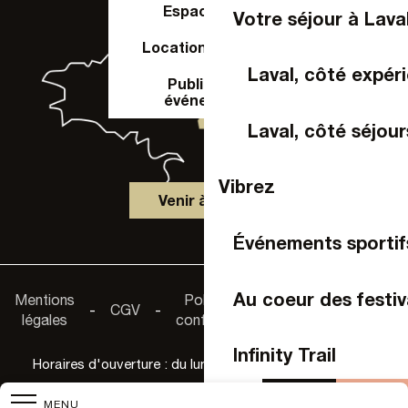
Espace Pro
Votre séjour à Lava
Location de salle
Laval, côté expér
Publier un
événement
Laval, côté séjour
Vibrez
Venir à Laval
Événements sportif
Accessibilité :
Au coeur des festiv
Mentions
Politique de
-
CGV
-
-
non
légales
confidentialité
conforme
Infinity Trail
Horaires d'ouverture : du lundi au samedi de 9h30 à 18h
Agenda
Acheter 
MENU