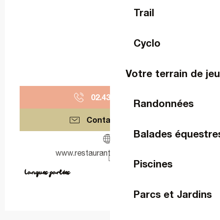
Trail
Cyclo
Votre terrain de je
02.43.37.14.
▒▒
Randonnées
Contactez-nous
Balades équestre
www.restaurant-le-salvert.com
Piscines
Langues parlées
Langues parlées
Parcs et Jardins