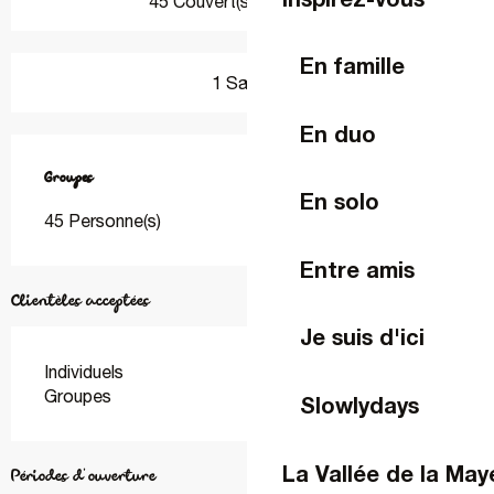
45 Couvert(s) en terrasse
En famille
1 Salle(s)
En duo
Groupes
Groupes
En solo
45 Personne(s)
Entre amis
Clientèles acceptées
Je suis d'ici
Individuels
Groupes
Slowlydays
La Vallée de la Ma
Périodes d'ouverture