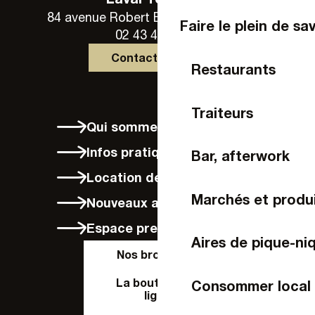
84 avenue Robert Buron - 53000 Laval
Faire le plein de sa
02 43 49 46 46
Contactez-nous
Restaurants
Traiteurs
Qui sommes-nous ?
Infos pratiques
Bar, afterwork
Location de vélos à Laval
Marchés et produi
Nouveaux arrivants
Espace presse
Aires de pique-ni
Nos brochures
La boutique en
Consommer local
ligne