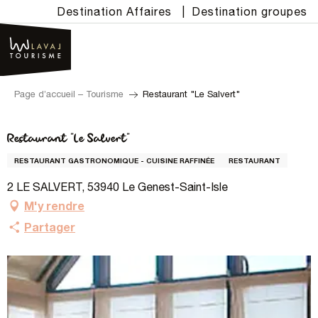
Aller
Destination Affaires
|
Destination groupes
au
contenu
principal
Page d’accueil – Tourisme
Restaurant "Le Salvert"
Restaurant "Le Salvert"
RESTAURANT GASTRONOMIQUE - CUISINE RAFFINÉE
RESTAURANT
2 LE SALVERT, 53940 Le Genest-Saint-Isle
M'y rendre
Partager