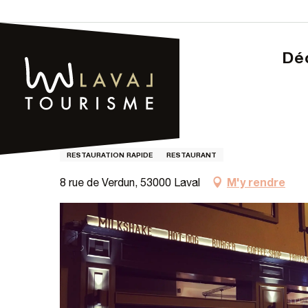
Aller
au
contenu
D
principal
Page d’accueil – Tourisme
Roadside
Roadside
RESTAURATION RAPIDE
RESTAURANT
M'y rendre
8 rue de Verdun, 53000 Laval