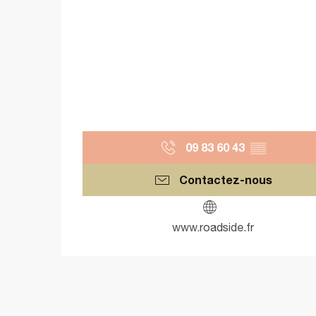
09 83 60 43
▒▒
Contactez-nous
www.roadside.fr