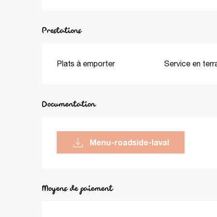
Prestations
Plats à emporter
Service en terr
Documentation
menu-roadside-laval
Moyens de paiement