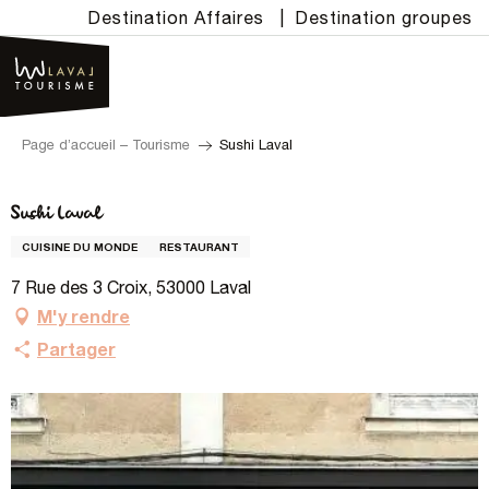
Aller
Destination Affaires
|
Destination groupes
au
contenu
principal
Page d’accueil – Tourisme
Sushi Laval
Sushi Laval
CUISINE DU MONDE
RESTAURANT
7 Rue des 3 Croix, 53000 Laval
M'y rendre
Partager