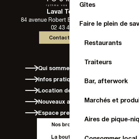
Gîtes
Laval Tourisme
84 avenue Robert Buron - 53000 Laval
Faire le plein de sa
02 43 49 46 46
Contactez-nous
Restaurants
Traiteurs
Qui sommes-nous ?
Infos pratiques
Bar, afterwork
Location de vélos à Laval
Marchés et produi
Nouveaux arrivants
Espace presse
Aires de pique-ni
Nos brochures
La boutique en
Consommer local