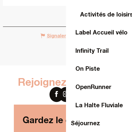
Activités de loisir
Label Accueil vélo
Signaler une erreur
Infinity Trail
On Piste
Rejoignez-nous sur
OpenRunner
La Halte Fluviale
Gardez le contact !
Séjournez