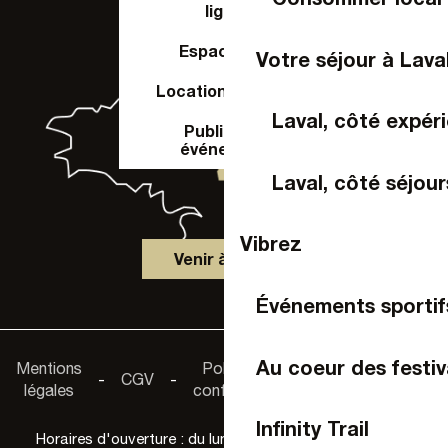
ligne
Espace Pro
Votre séjour à Lava
Location de salle
Laval, côté expér
Publier un
événement
Laval, côté séjour
Vibrez
Venir à Laval
Événements sportif
Accessibilité :
Au coeur des festiv
Mentions
Politique de
-
CGV
-
-
non
légales
confidentialité
conforme
Infinity Trail
Horaires d'ouverture : du lundi au samedi de 9h30 à 18h