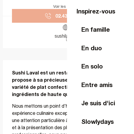
Voir les horaires
Inspirez-vous
02.43.67.30.
▒▒
En famille
sushilaval.fr
En duo
Description
En solo
Sushi Laval est un restaurant japonais qui 
propose à sa précieuse clientèle une grande 
Entre amis
variété de plat confectionné avec  des 
ingrédients de haute qualité.
Je suis d'ici
Nous mettons un point d'honneur à offrir une 
expérience culinaire exceptionnelle, en accordant 
une attention particulière à la qualité des ingrédients 
Slowlydays
et à la présentation des plats. Pour vos réceptions 