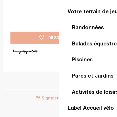
Votre terrain de je
Randonnées
06 83 70 43
▒▒
Balades équestre
Langues parlées
Langues parlées
Piscines
Parcs et Jardins
Activités de loisir
Signaler une erreur
Label Accueil vélo