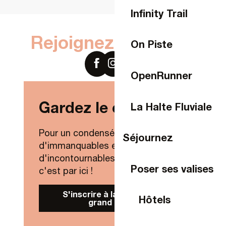
Infinity Trail
Rejoignez-nous sur
On Piste
OpenRunner
Gardez le contact !
La Halte Fluviale
Pour un condensé de nouveautés,
Séjournez
d'immanquables et
d'incontournables de Laval Agglo,
Poser ses valises
c'est par ici !
S'inscrire à la Newsletter
Hôtels
grand public