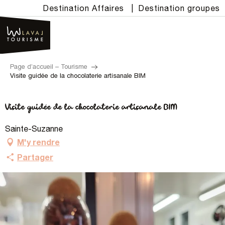
Aller
Destination Affaires
|
Destination groupes
au
contenu
principal
Page d’accueil – Tourisme
Visite guidée de la chocolaterie artisanale BIM
Visite guidée de la chocolaterie artisanale BIM
Sainte-Suzanne
M'y rendre
Partager