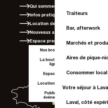
Qui sommes-nous ?
Traiteurs
Infos pratiques
Location de vélos à Laval
Bar, afterwork
Nouveaux arrivants
Espace presse
Marchés et produ
Nos brochures
Aires de pique-ni
La boutique en
ligne
Consommer local
Espace Pro
Location de salle
Votre séjour à Lava
Publier un
événement
Laval, côté expér