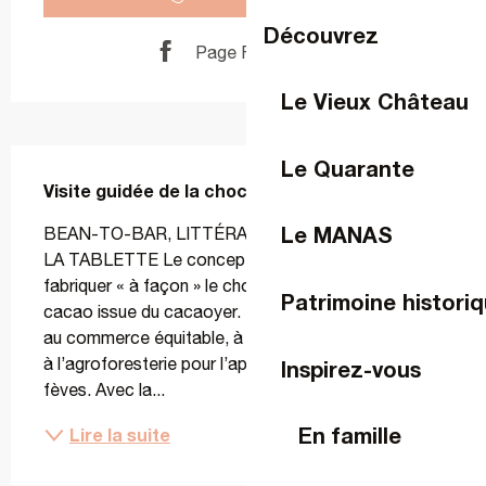
Découvrez
Page Facebook
Le Vieux Château
Description
Le Quarante
Visite guidée de la chocolaterie artisanale BIM
Le MANAS
BEAN-TO-BAR, LITTÉRALEMENT DE LA FÈVE À 
LA TABLETTE Le concept Bean-to-bar vise à 
fabriquer « à façon » le chocolat depuis la fève de 
Patrimoine historiq
cacao issue du cacaoyer. BIM s’impose le recours 
au commerce équitable, à l’agriculture biologique et 
à l’agroforesterie pour l’approvisionnement des 
Inspirez-vous
fèves. Avec la...
En famille
Lire la suite