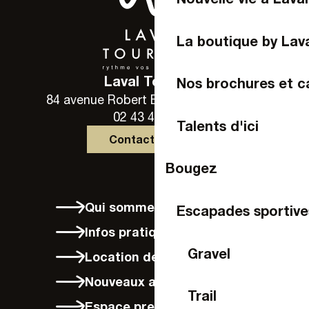
La boutique by Lav
Laval Tourisme
Nos brochures et c
84 avenue Robert Buron - 53000 Laval
02 43 49 46 46
Talents d'ici
Contactez-nous
Bougez
Qui sommes-nous ?
Escapades sportive
Infos pratiques
Gravel
Location de vélos à Laval
Nouveaux arrivants
Trail
Espace presse