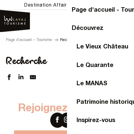
Aller
Destination Affaires
|
Destination groupes
Page d'accueil - Tou
au
contenu
principal
Découvrez
Page d’accueil – Tourisme
Recherche
Le Vieux Château
Recherche
Le Quarante
Le MANAS
Patrimoine historiq
Rejoignez-nous sur
Inspirez-vous