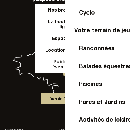
Nos brochures
Cyclo
La boutique en
ligne
Votre terrain de je
Espace Pro
Randonnées
Location de salle
Publier un
Balades équestre
événement
Piscines
Venir à Laval
Parcs et Jardins
Activités de loisir
Accessibilité :