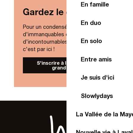
En famille
Gardez le contact !
En duo
Pour un condensé de nouveautés,
d'immanquables et
En solo
d'incontournables de Laval Agglo,
c'est par ici !
Entre amis
S'inscrire à la Newsletter
grand public
Je suis d'ici
Slowlydays
La Vallée de la Ma
Nouvelle vie à Laval