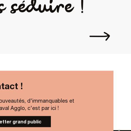
s séduire !
Séjour spor
tact !
ouveautés, d'immanquables et
al Agglo, c'est par ici !
letter grand public