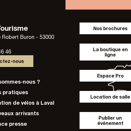
Tourisme
Nos brochures
 Robert Buron - 53000
La boutique en
46 46
ligne
actez-nous
Espace Pro
i sommes-nous ?
s pratiques
Location de salle
ation de vélos à Laval
veaux arrivants
Publier un
événement
ace presse