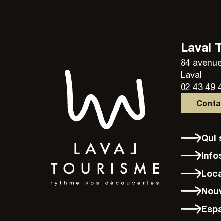
Laval 
84 avenue
Laval
02 43 49 
Cont
Qu
Info
Loc
Nou
Esp