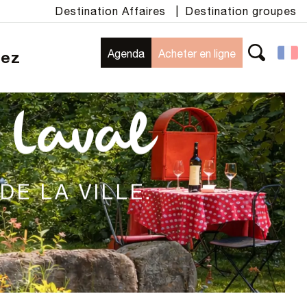
Destination Affaires
|
Destination groupes
Agenda
Acheter en ligne
rez
Recherche
 Laval
E LA VILLE.