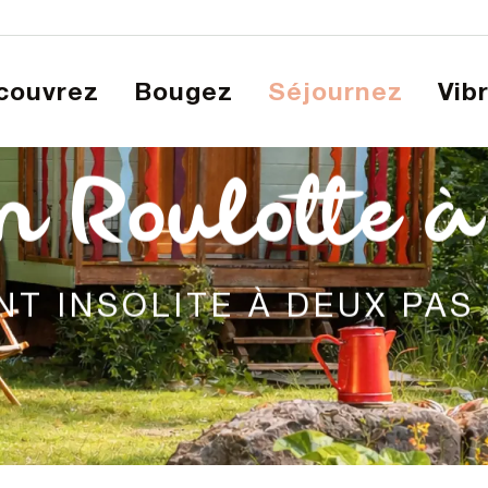
écouvrez
Bougez
Séjournez
Vib
en Roulotte à
 INSOLITE À DEUX PAS D