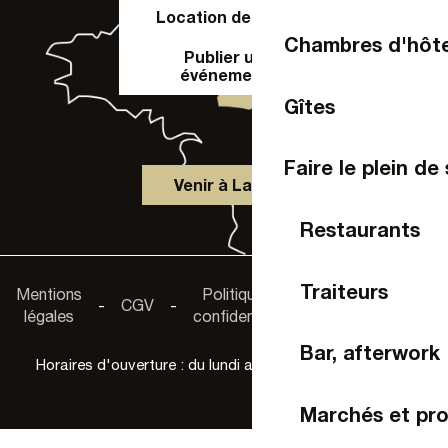
Location de salle
Chambres d'hôt
Publier un
événement
Gîtes
Faire le plein de
Venir à Laval
Restaurants
Accessibilité :
Traiteurs
Mentions
Politique de
-
CGV
-
-
non
légales
confidentialité
conforme
Bar, afterwork
Horaires d'ouverture : du lundi au samedi de 9h30 à 18h
Marchés et pro