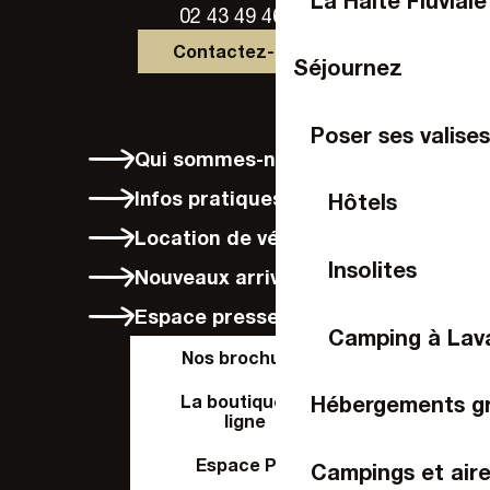
02 43 49 46 46
Contactez-nous
Séjournez
Poser ses valises
Qui sommes-nous ?
Infos pratiques
Hôtels
Location de vélos à Laval
Insolites
Nouveaux arrivants
Espace presse
Camping à Lav
Nos brochures
La boutique en
Hébergements g
ligne
Espace Pro
Campings et air