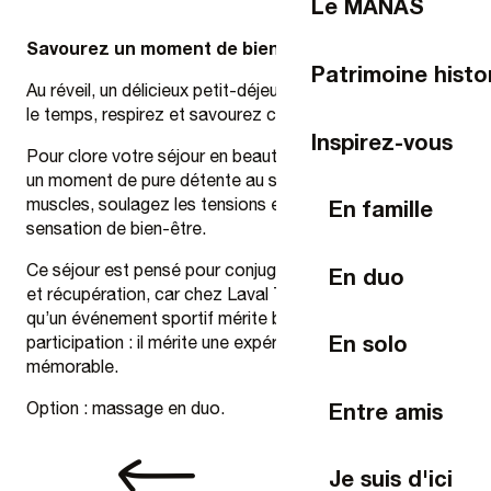
Le MANAS
Savourez un moment de bien-être mérité
Patrimoine histo
Au réveil, un délicieux petit-déjeuner vous attend. Prenez
le temps, respirez et savourez chaque instant.
Inspirez-vous
Pour clore votre séjour en beauté, offrez à votre corps
un moment de pure détente au spa : relâchez vos
muscles, soulagez les tensions et prolongez la
En famille
sensation de bien-être.
Ce séjour est pensé pour conjuguer performance, plaisir
En duo
et récupération, car chez Laval Tourisme, nous croyons
qu’un événement sportif mérite bien plus qu’une simple
En solo
participation : il mérite une expérience complète et
mémorable.
Entre amis
Option : massage en duo.
Je suis d'ici