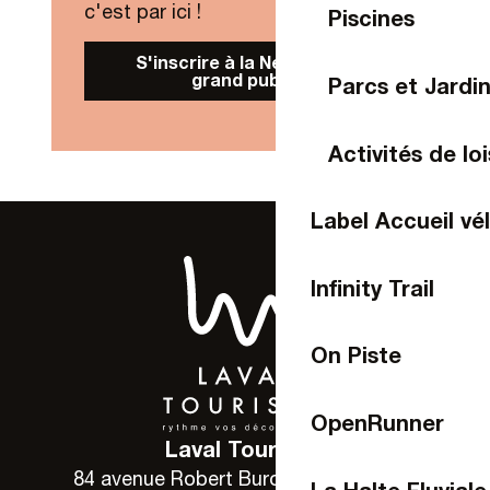
c'est par ici !
Piscines
S'inscrire à la Newsletter
grand public
Parcs et Jardi
Activités de loi
Label Accueil vé
Infinity Trail
On Piste
OpenRunner
Laval Tourisme
84 avenue Robert Buron - 53000 Laval
La Halte Fluviale