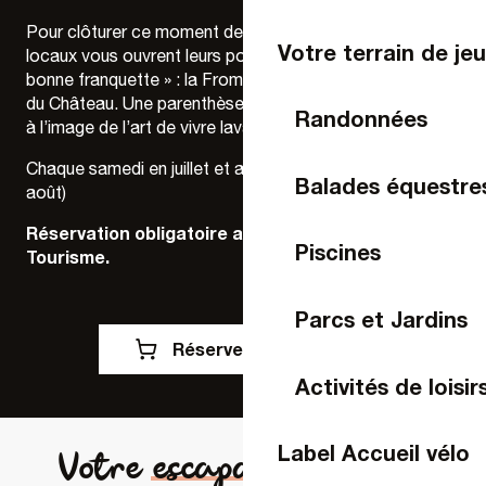
Pour clôturer ce moment de découverte, deux acteurs
Votre terrain de je
locaux vous ouvrent leurs portes pour un apéritif « à la
bonne franquette » : la Fromagerie Desrues et la Cave
du Château. Une parenthèse gourmande et authentique,
Randonnées
à l’image de l’art de vivre lavallois.
Chaque samedi en juillet et août (sauf 25 juillet et 1er
Balades équestre
août)
Réservation obligatoire auprès de l’office de
Piscines
Tourisme.
Parcs et Jardins
Réservez votre visite
Activités de loisir
Label Accueil vélo
Votre escapade à Laval