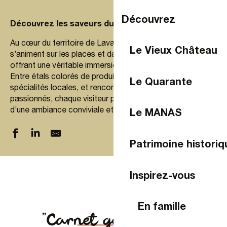
Découvrez
Découvrez les saveurs du local sur les marchés
Au cœur du territoire de Laval Agglo, les marchés
Le Vieux Château
s’animent sur les places et dans les ruelles pittoresques,
offrant une véritable immersion dans le terroir mayennais.
Entre étals colorés de produits frais, fromages et
Le Quarante
spécialités locales, et rencontres avec des producteurs
passionnés, chaque visiteur peut flâner, goûter et profiter
d’une ambiance conviviale et authentique.
Le MANAS
Patrimoine historiq
Marché de Louverné
Marché du Bourny
Inspirez-vous
Marché de Saint-Pierre-la-Cour
Marché de Saint-Berthevin
En famille
Marché de Launay Villiers
"Carnet gourmand"
Marché Murat