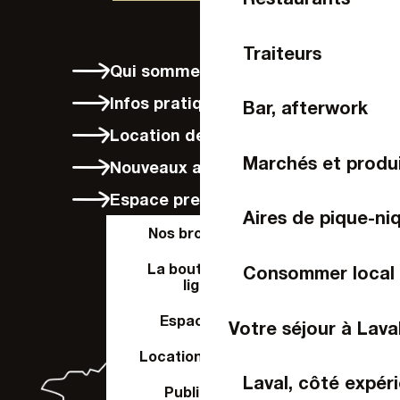
Traiteurs
Qui sommes-nous ?
Infos pratiques
Bar, afterwork
Location de vélos à Laval
Marchés et produi
Nouveaux arrivants
Espace presse
Aires de pique-ni
Nos brochures
La boutique en
Consommer local
ligne
Espace Pro
Votre séjour à Lava
Location de salle
Laval, côté expér
Publier un