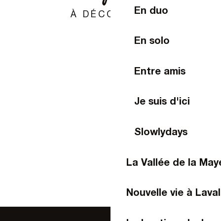
Marché de la Gare
En duo
Marché du Bourgneuf-la-Forêt
À DÉCOUVRIR
Marché central de Laval
Marché de Changé
En solo
Forum des associations, marché d'été et feu d'artifice !
Marché "au champ" de Montflours
Entre amis
Je suis d'ici
Slowlydays
La Vallée de la Ma
Nouvelle vie à Laval