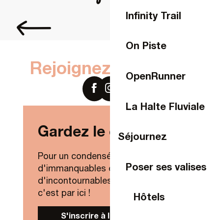
Infinity Trail
Poser ses valises
On Piste
Rejoignez-nous sur
OpenRunner
La Halte Fluviale
Gardez le contact !
Séjournez
Pour un condensé de nouveautés,
Poser ses valises
d'immanquables et
d'incontournables de Laval Agglo,
c'est par ici !
Hôtels
S'inscrire à la Newsletter