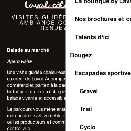
La boutique by Lav
Laval côté marchés
VISITES GUIDÉES, TERROIR ET
Nos brochures et c
AMBIANCE CONVIVIALE AU
RENDEZ-VOUS
Talents d'ici
Balade au marché
Bougez
Apéro visite
Escapades sportive
Une visite guidée chaleureuse et conviviale vous attend
au cœur de Laval. Accompagné d’Antoine Barré, guide
conférencier, partez à la découverte du centre
Gravel
historique et de son riche passé millénaire, au fil d’une
balade vivante et accessible.
Trail
Le parcours vous mène ensuite jusqu’à l’incontournable
marché de Laval, véritable lieu de vie et de rencontres,
où les producteurs et commerçants font vibrer le
Cyclo
centre-ville.