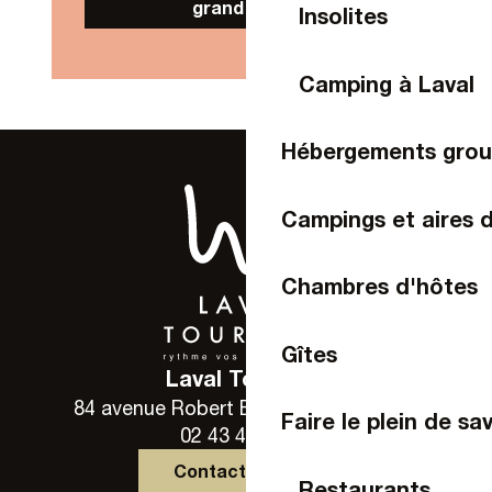
grand public
Insolites
Camping à Laval
Hébergements gro
Campings et aires 
Chambres d'hôtes
Gîtes
Laval Tourisme
84 avenue Robert Buron - 53000 Laval
Faire le plein de sa
02 43 49 46 46
Contactez-nous
Restaurants