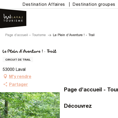
Aller
Destination Affaires
|
Destination groupes
au
contenu
principal
Page d’accueil – Tourisme
Le Plein d'Aventure ! - Trail
Le Plein d'Aventure ! - Trail
CIRCUIT DE TRAIL
53000 Laval
M'y rendre
Partager
Page d'accueil - Tou
Découvrez