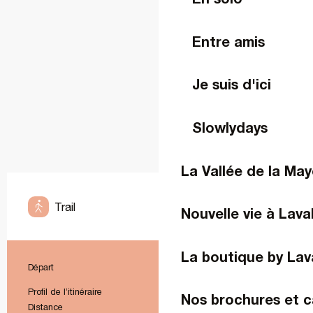
Entre amis
Je suis d'ici
Slowlydays
La Vallée de la Ma
Trail
Nouvelle vie à Lava
Facile
La boutique by Lav
Départ
Laval
Informations pratiques
Profil de l’itinéraire
Boucle
Nos brochures et c
Distance
13.9 km