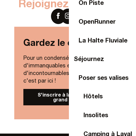
Rejoignez-nous sur
On Piste
OpenRunner
La Halte Fluviale
Gardez le contact !
Pour un condensé de nouveautés,
Séjournez
d'immanquables et
d'incontournables de Laval Agglo,
Poser ses valises
c'est par ici !
S'inscrire à la Newsletter
Hôtels
grand public
Insolites
Camping à Laval