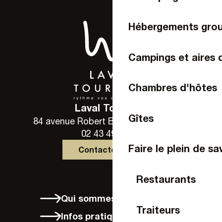
Hébergements gro
Campings et aires 
Chambres d'hôtes
Laval Tourisme
Gîtes
84 avenue Robert Buron - 53000 Laval
02 43 49 46 46
Faire le plein de sa
Contactez-nous
Restaurants
Qui sommes-nous ?
Traiteurs
Infos pratiques