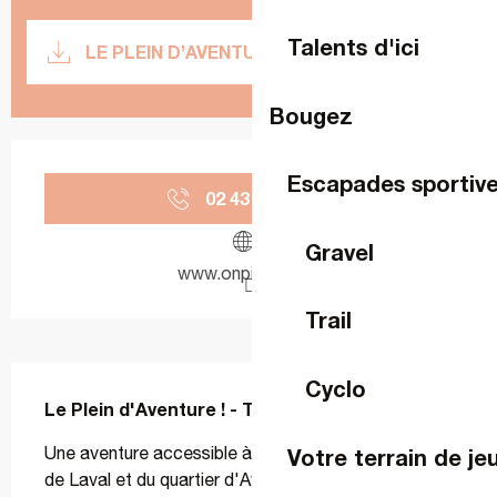
Documentation
Talents d'ici
LE PLEIN D’AVENTURE !
SECTI
Bougez
Ouverture et coordonnées
Escapades sportiv
02 43 49 46
▒▒
Gravel
www.onpiste.com
Trail
Description
Cyclo
Le Plein d'Aventure ! - Trail
Une aventure accessible à toutes et tous au départ 
Votre terrain de je
de Laval et du quartier d'Avesnières… ou vos 