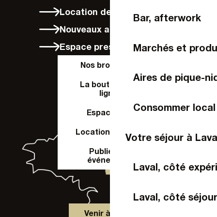
Location de vélos à Laval
Bar, afterwork
Nouveaux arrivants
Espace presse
Marchés et produ
Nos brochures
Aires de pique-ni
La boutique en
ligne
Consommer local
Espace Pro
Location de salle
Votre séjour à Lava
Publier un
événement
Laval, côté expér
Laval, côté séjou
Venir à Laval