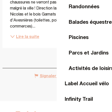
chaussures ne verront pas beaucoup le bitume 
Randonnées
malgré la ville ! Direction la plaine d'aventure Saint 
Nicolas et le bois Gamats ! Depuis l'écluse 
d'Avesnières (toilettes, point d'eau et tous 
Balades équestre
commerces)...
Lire la suite
Piscines
Parcs et Jardins
Activités de loisir
Signaler une erreur
Label Accueil vélo
Infinity Trail