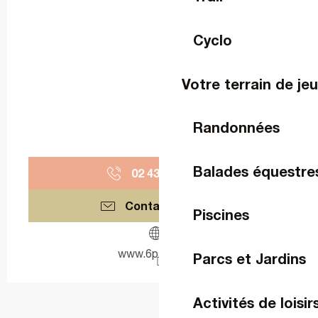
Cyclo
Votre terrain de je
Randonnées
Balades équestre
02 43 59 77
▒▒
Contactez-nous
Piscines
www.6par4.com
Parcs et Jardins
Activités de loisir