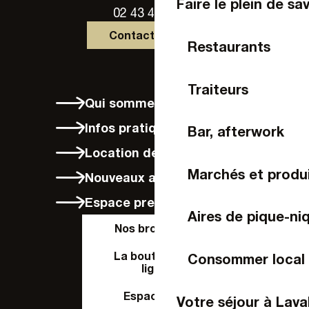
Faire le plein de sa
02 43 49 46 46
Contactez-nous
Restaurants
Traiteurs
Qui sommes-nous ?
Infos pratiques
Bar, afterwork
Location de vélos à Laval
Marchés et produi
Nouveaux arrivants
Espace presse
Aires de pique-ni
Nos brochures
La boutique en
Consommer local
ligne
Espace Pro
Votre séjour à Lava