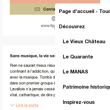
Contactez-nous
Page d'accueil - Tou
Découvrez
www.6par4.com
Le Vieux Château
Description
Sans musique, la vie serait une erreur.
Le Quarante
Rien ne saurait mieux résumer le lien passionnel, 
Le MANAS
confinant à l’addiction, qu’entretient Quentin Sauvé 
avec la musique. Tombé dedans tout petit – il joue 
dans son premier groupe à 10 ansà peine -, le 
Patrimoine historiq
Lavallois n’a jamais cessé d’éprouver ce besoin 
vital, cathartique, de dire par la musique ce que...
Inspirez-vous
Lire la suite