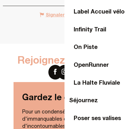
Label Accueil vélo
Signaler une erreur
Infinity Trail
On Piste
Rejoignez-nous sur
OpenRunner
La Halte Fluviale
Gardez le contact !
Séjournez
Pour un condensé de nouveautés,
Poser ses valises
d'immanquables et
d'incontournables de Laval Agglo,