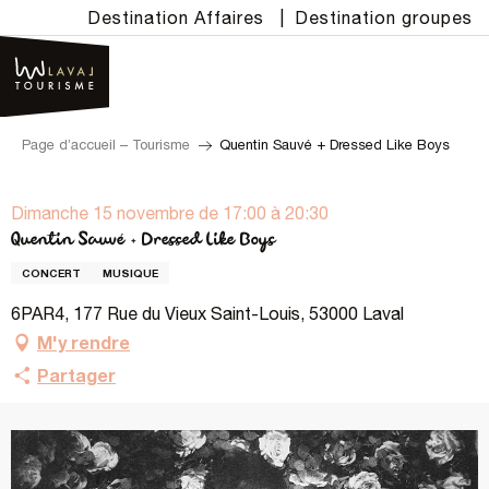
Aller
Destination Affaires
|
Destination groupes
au
contenu
principal
Page d’accueil – Tourisme
Quentin Sauvé + Dressed Like Boys
Dimanche 15 novembre de 17:00 à 20:30
Quentin Sauvé + Dressed Like Boys
CONCERT
MUSIQUE
6PAR4, 177 Rue du Vieux Saint-Louis, 53000 Laval
M'y rendre
Partager