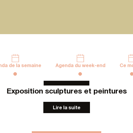
da de la semaine
Agenda du week-end
Ce mo
4
30
JUIL.
AOÛT
Exposition sculptures et peintures
Lire la suite