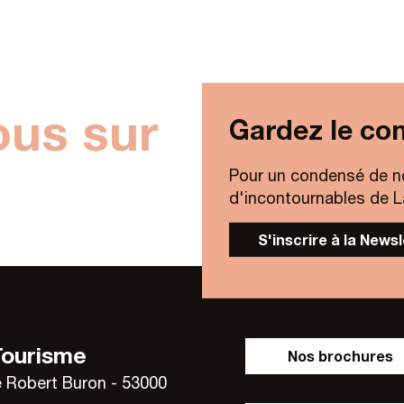
Lire la suite
Lire la suite
ous sur
Gardez le con
Pour un condensé de n
d'incontournables de Lav
S'inscrire à la News
Tourisme
Nos brochures
 Robert Buron - 53000