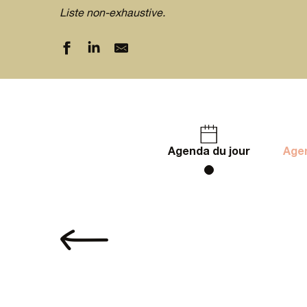
Liste non-exhaustive.
Agenda du jour
Agen