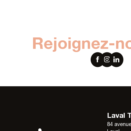
Lire la suite
Rejoignez-n
Laval 
84 avenue