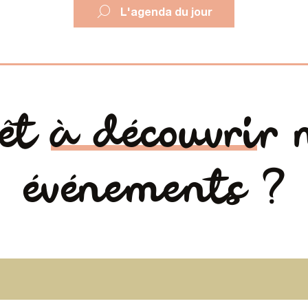
L'agenda du jour
êt à découvrir 
événements ?
Au coeur des
Les lumières d
festivals
Laval