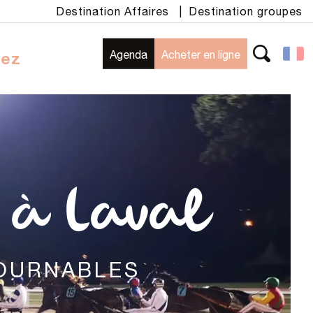
Destination Affaires
|
Destination groupes
Agenda
Acheter en ligne
rez
Recherche
 à Laval
TOURNABLES