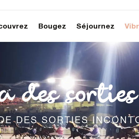
écouvrez
Bougez
Séjournez
Vib
a des sorties
DE DES SORTIES INCON