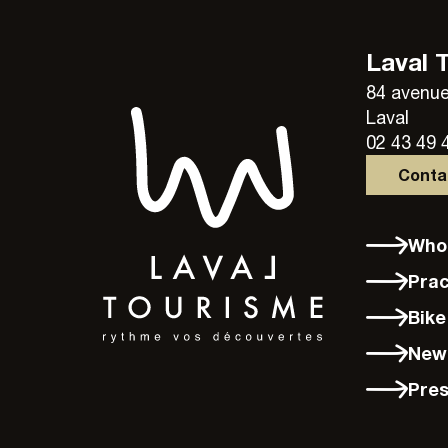
Laval 
84 avenue
Laval
02 43 49 
Cont
Wh
Pra
Bik
New
Pre