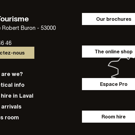
Tourisme
Our brochures
 Robert Buron - 53000
46 46
The online shop
actez-nous
o are we?
Espace Pro
ctical info
e hire in Laval
 arrivals
Room hire
ss room