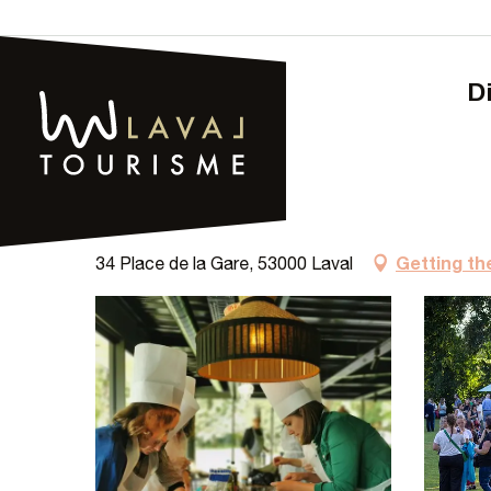
Aller
au
contenu
principal
Home – Tourism
Innov'event
Innov'event
Getting th
34 Place de la Gare, 53000 Laval