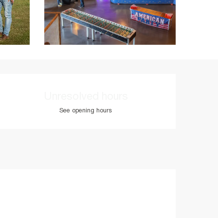
Opening hours & contact details
Unresolved hours
See opening hours