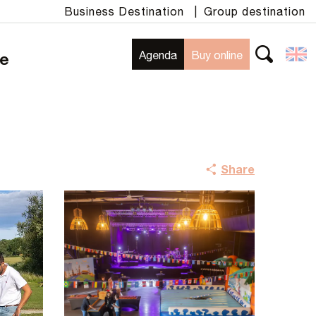
Business Destination
|
Group destination
Agenda
Buy online
te
Search
Share