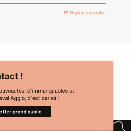
Report mistake
tact !
ouveautés, d'immanquables et
al Agglo, c'est par ici !
letter grand public