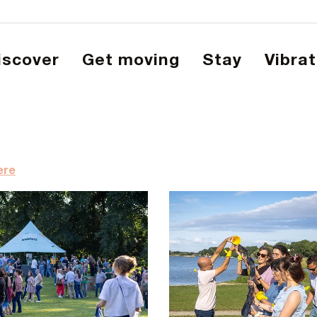
Discover
Get moving
Stay
Vibra
ere