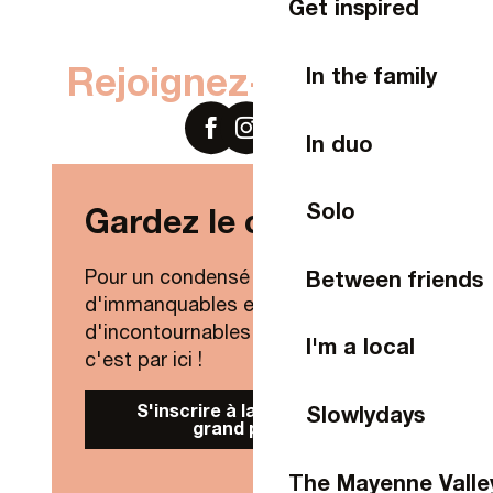
Get inspired
Rejoignez-nous sur
In the family
In duo
Solo
Gardez le contact !
Pour un condensé de nouveautés,
Between friends
d'immanquables et
d'incontournables de Laval Agglo,
I'm a local
c'est par ici !
S'inscrire à la Newsletter
Slowlydays
grand public
The Mayenne Valle