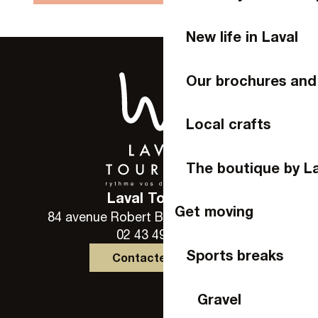
New life in Laval
Our brochures and
Local crafts
The boutique by L
Laval Tourisme
Get moving
84 avenue Robert Buron - 53000 Laval
02 43 49 46 46
Sports breaks
Contactez-nous
Gravel