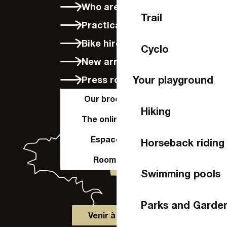
Who are we?
Trail
Practical info
Bike hire in Laval
Cyclo
New arrivals
Your playground
Press room
Our brochures
Hiking
The online shop
Espace Pro
Horseback riding
Room hire
Swimming pools
Parks and Garde
Venir à Laval