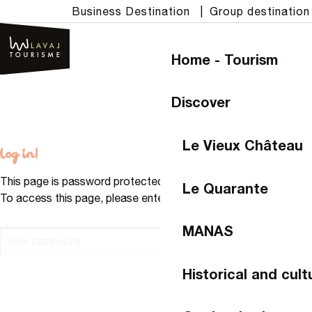
Aller
Business Destination
|
Group destination
au
contenu
Home - Tourism
principal
Discover
Le Vieux Château
Log in!
This page is password protected.
Le Quarante
To access this page, please enter a password:
MANAS
Historical and cult